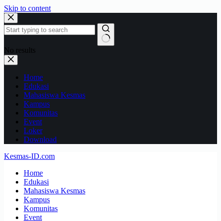
Skip to content
No results
Home
Edukasi
Mahasiswa Kesmas
Kampus
Komunitas
Event
Loker
Download
Kesmas-ID.com
Home
Edukasi
Mahasiswa Kesmas
Kampus
Komunitas
Event