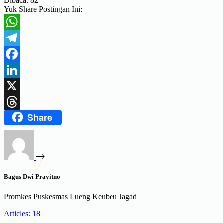
Dibaca:
82
Yuk Share Postingan Ini:
WhatsApp
Telegram
Facebook
LinkedIn
X
Share
Threads
Bagus Dwi Prayitno
Promkes Puskesmas Lueng Keubeu Jagad
Articles: 18