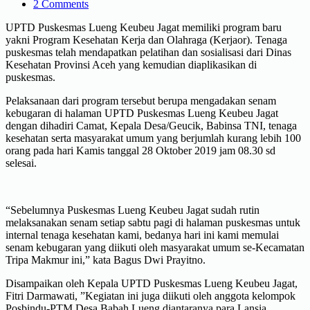
2 Comments
UPTD Puskesmas Lueng Keubeu Jagat memiliki program baru
yakni Program Kesehatan Kerja dan Olahraga (Kerjaor). Tenaga
puskesmas telah mendapatkan pelatihan dan sosialisasi dari Dinas
Kesehatan Provinsi Aceh yang kemudian diaplikasikan di
puskesmas.
Pelaksanaan dari program tersebut berupa mengadakan senam
kebugaran di halaman UPTD Puskesmas Lueng Keubeu Jagat
dengan dihadiri Camat, Kepala Desa/Geucik, Babinsa TNI, tenaga
kesehatan serta masyarakat umum yang berjumlah kurang lebih 100
orang pada hari Kamis tanggal 28 Oktober 2019 jam 08.30 sd
selesai.
“Sebelumnya Puskesmas Lueng Keubeu Jagat sudah rutin
melaksanakan senam setiap sabtu pagi di halaman puskesmas untuk
internal tenaga kesehatan kami, bedanya hari ini kami memulai
senam kebugaran yang diikuti oleh masyarakat umum se-Kecamatan
Tripa Makmur ini,” kata Bagus Dwi Prayitno.
Disampaikan oleh Kepala UPTD Puskesmas Lueng Keubeu Jagat,
Fitri Darmawati, ”Kegiatan ini juga diikuti oleh anggota kelompok
Posbindu-PTM Desa Babah Lueng diantaranya para Lansia.