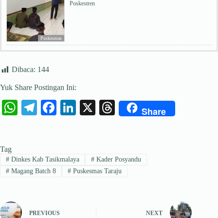
Poskestren
Puskesmas
Dibaca:
144
Yuk Share Postingan Ini:
W
Te
Fa
Li
X
T
Share
ha
le
ce
nk
hr
ts
gr
bo
ed
ea
Tag
A
a
ok
In
ds
#
Dinkes Kab Tasikmalaya
#
Kader Posyandu
pp
m
#
Magang Batch 8
#
Puskesmas Taraju
PREVIOUS
NEXT