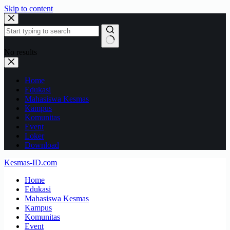
Skip to content
No results
Home
Edukasi
Mahasiswa Kesmas
Kampus
Komunitas
Event
Loker
Download
Kesmas-ID.com
Home
Edukasi
Mahasiswa Kesmas
Kampus
Komunitas
Event