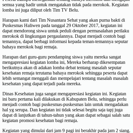
semua yang hadir untuk mengatakan tidak pada merokok. Kegiatan
lomba ini juga diliput oleh Tim TV Belu.
Harapan kami dari Tim Nusantara Sehat yang akan purna bakti di
Puskesmas Haliwen pada tanggal 29 Oktober 2017, kegiatan ini
dapat mendorong siswa untuk peduli dengan permasalahan perilaku
merokok di lingkungan pergaulannya. Dapat menjadi contoh bagi
temannya, dapat berbagi informasi kepada teman-temannya seputar
bahaya merokok bagi remaja.
Harapan dari guru-guru pendamping siswa yaitu mereka sangat
mengapresiasi kegiatan lomba ini, Mereka berharap dikesempatan
berikutnya akan di adakan lomba debat tentang masalah seputar
kesehatan remaja terutama bahaya merokok sehingga peserta dapat
lebih semangat menggali dan mempelajari tentang masalah masalah
kesehatan yang dapat terjadi pada mereka.
Dinas Kesehatan juga sangat mengapresiasi kegiatan ini. Kegiatan
ini baru pertama kali dilakukan di Kabupaten Belu, sehingga perlu
menjadi contoh bagi puskesmas-puskesmas lain untuk mengadakan
hal yg serupa. Dan kegiatan ini tidak selesai begitu saja tapj juga
dapat di lanjutkan di tahun-tahun yang akan dapat sebagai salah satu
kegiatan promosi kesehatan bagi remaja.
Kegiatan yang dimulai dari jam 9 pagi ini berakhir pada jam 2 siang.