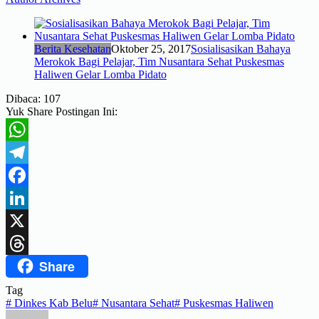
Berita Kesehatan
Oktober 25, 2017
Sosialisasikan Bahaya
Merokok Bagi Pelajar, Tim Nusantara Sehat Puskesmas
Haliwen Gelar Lomba Pidato
Dibaca:
107
Yuk Share Postingan Ini:
WhatsApp
Telegram
Facebook
LinkedIn
X
Share
Threads
Tag
#
Dinkes Kab Belu
#
Nusantara Sehat
#
Puskesmas Haliwen