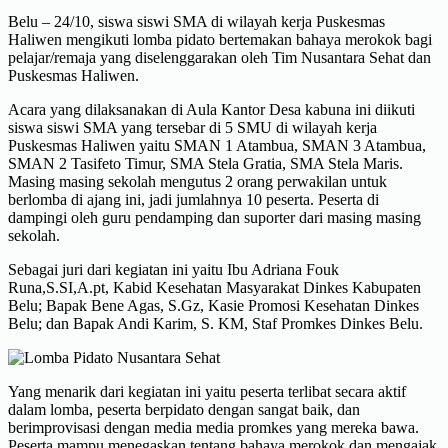
Belu – 24/10, siswa siswi SMA di wilayah kerja Puskesmas
Haliwen mengikuti lomba pidato bertemakan bahaya merokok bagi
pelajar/remaja yang diselenggarakan oleh Tim Nusantara Sehat dan
Puskesmas Haliwen.
Acara yang dilaksanakan di Aula Kantor Desa kabuna ini diikuti
siswa siswi SMA yang tersebar di 5 SMU di wilayah kerja
Puskesmas Haliwen yaitu SMAN 1 Atambua, SMAN 3 Atambua,
SMAN 2 Tasifeto Timur, SMA Stela Gratia, SMA Stela Maris.
Masing masing sekolah mengutus 2 orang perwakilan untuk
berlomba di ajang ini, jadi jumlahnya 10 peserta. Peserta di
dampingi oleh guru pendamping dan suporter dari masing masing
sekolah.
Sebagai juri dari kegiatan ini yaitu Ibu Adriana Fouk
Runa,S.SI,A.pt, Kabid Kesehatan Masyarakat Dinkes Kabupaten
Belu; Bapak Bene Agas, S.Gz, Kasie Promosi Kesehatan Dinkes
Belu; dan Bapak Andi Karim, S. KM, Staf Promkes Dinkes Belu.
Yang menarik dari kegiatan ini yaitu peserta terlibat secara aktif
dalam lomba, peserta berpidato dengan sangat baik, dan
berimprovisasi dengan media media promkes yang mereka bawa.
Peserta mampu menegaskan tentang bahaya merokok dan mengajak