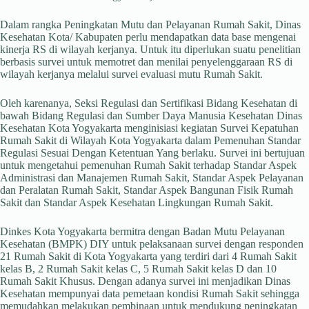
Dalam rangka Peningkatan Mutu dan Pelayanan Rumah Sakit, Dinas
Kesehatan Kota/ Kabupaten perlu mendapatkan data base mengenai
kinerja RS di wilayah kerjanya. Untuk itu diperlukan suatu penelitian
berbasis survei untuk memotret dan menilai penyelenggaraan RS di
wilayah kerjanya melalui survei evaluasi mutu Rumah Sakit.
Oleh karenanya, Seksi Regulasi dan Sertifikasi Bidang Kesehatan di
bawah Bidang Regulasi dan Sumber Daya Manusia Kesehatan Dinas
Kesehatan Kota Yogyakarta menginisiasi kegiatan Survei Kepatuhan
Rumah Sakit di Wilayah Kota Yogyakarta dalam Pemenuhan Standar
Regulasi Sesuai Dengan Ketentuan Yang berlaku. Survei ini bertujuan
untuk mengetahui pemenuhan Rumah Sakit terhadap Standar Aspek
Administrasi dan Manajemen Rumah Sakit, Standar Aspek Pelayanan
dan Peralatan Rumah Sakit, Standar Aspek Bangunan Fisik Rumah
Sakit dan Standar Aspek Kesehatan Lingkungan Rumah Sakit.
Dinkes Kota Yogyakarta bermitra dengan Badan Mutu Pelayanan
Kesehatan (BMPK) DIY untuk pelaksanaan survei dengan responden
21 Rumah Sakit di Kota Yogyakarta yang terdiri dari 4 Rumah Sakit
kelas B, 2 Rumah Sakit kelas C, 5 Rumah Sakit kelas D dan 10
Rumah Sakit Khusus. Dengan adanya survei ini menjadikan Dinas
Kesehatan mempunyai data pemetaan kondisi Rumah Sakit sehingga
memudahkan melakukan pembinaan untuk mendukung peningkatan