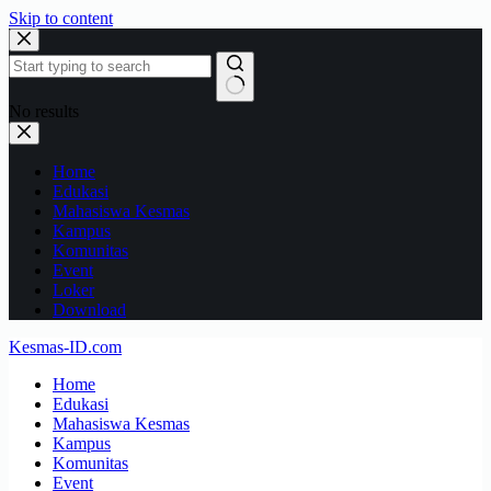
Skip to content
No results
Home
Edukasi
Mahasiswa Kesmas
Kampus
Komunitas
Event
Loker
Download
Kesmas-ID.com
Home
Edukasi
Mahasiswa Kesmas
Kampus
Komunitas
Event