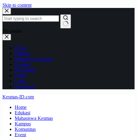
Skip to content
No results
Home
Edukasi
Mahasiswa Kesmas
Kampus
Komunitas
Event
Loker
Download
Kesmas-ID.com
Home
Edukasi
Mahasiswa Kesmas
Kampus
Komunitas
Event