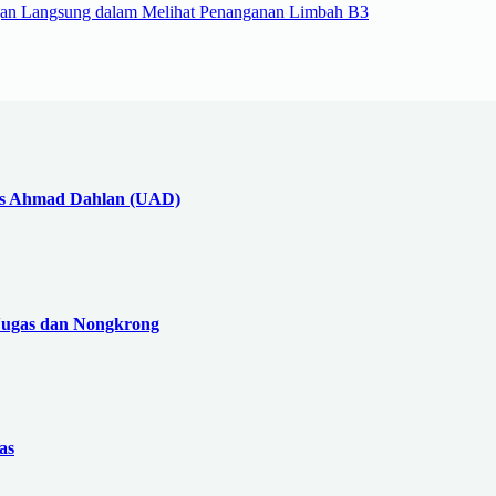
an Langsung dalam Melihat Penanganan Limbah B3
tas Ahmad Dahlan (UAD)
Nugas dan Nongkrong
as