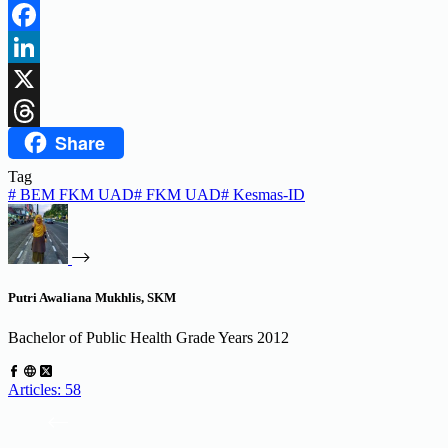
Telegram
Facebook
LinkedIn
X
Share
Threads
Tag
#
BEM FKM UAD
#
FKM UAD
#
Kesmas-ID
Putri Awaliana Mukhlis, SKM
Bachelor of Public Health Grade Years 2012
Articles: 58