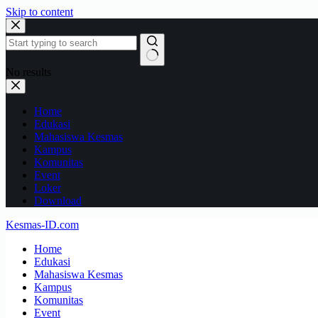
Skip to content
No results
Home
Edukasi
Mahasiswa Kesmas
Kampus
Komunitas
Event
Loker
Download
Kesmas-ID.com
Home
Edukasi
Mahasiswa Kesmas
Kampus
Komunitas
Event