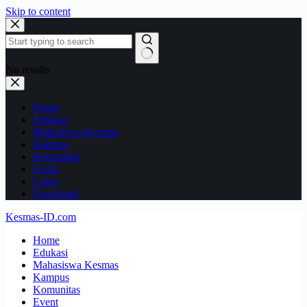
Skip to content
No results
Home
Edukasi
Mahasiswa Kesmas
Kampus
Komunitas
Event
Loker
Download
Kesmas-ID.com
Home
Edukasi
Mahasiswa Kesmas
Kampus
Komunitas
Event