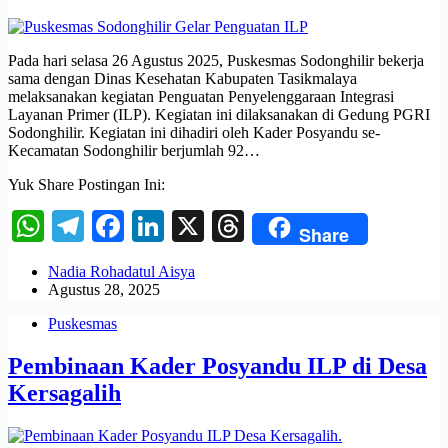
Pada hari selasa 26 Agustus 2025, Puskesmas Sodonghilir bekerja
sama dengan Dinas Kesehatan Kabupaten Tasikmalaya
melaksanakan kegiatan Penguatan Penyelenggaraan Integrasi
Layanan Primer (ILP). Kegiatan ini dilaksanakan di Gedung PGRI
Sodonghilir. Kegiatan ini dihadiri oleh Kader Posyandu se-
Kecamatan Sodonghilir berjumlah 92…
Yuk Share Postingan Ini:
WhatsApp
Telegram
Facebook
LinkedIn
X
Threads
Share
Nadia Rohadatul Aisya
Agustus 28, 2025
Puskesmas
Pembinaan Kader Posyandu ILP di Desa
Kersagalih