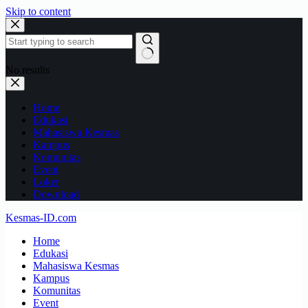
Skip to content
No results
Home
Edukasi
Mahasiswa Kesmas
Kampus
Komunitas
Event
Loker
Download
Kesmas-ID.com
Home
Edukasi
Mahasiswa Kesmas
Kampus
Komunitas
Event