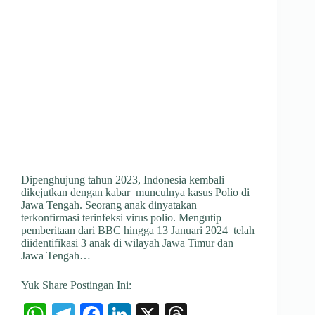
Dipenghujung tahun 2023, Indonesia kembali
dikejutkan dengan kabar munculnya kasus Polio di
Jawa Tengah. Seorang anak dinyatakan
terkonfirmasi terinfeksi virus polio. Mengutip
pemberitaan dari BBC hingga 13 Januari 2024 telah
diidentifikasi 3 anak di wilayah Jawa Timur dan
Jawa Tengah…
Yuk Share Postingan Ini:
W
Te
Fa
Li
X
T