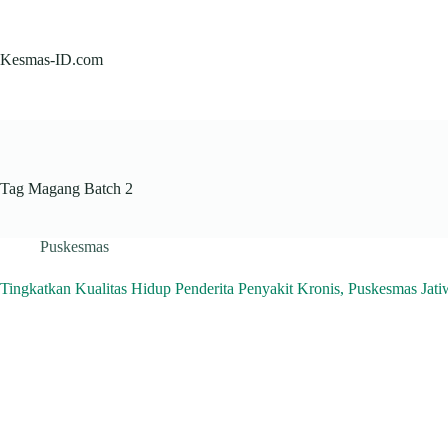
Skip
to
content
Kesmas-ID.com
Tag
Magang Batch 2
Puskesmas
Tingkatkan Kualitas Hidup Penderita Penyakit Kronis, Puskesmas Jati