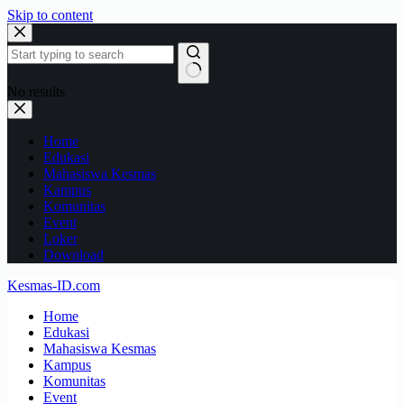
Skip to content
No results
Home
Edukasi
Mahasiswa Kesmas
Kampus
Komunitas
Event
Loker
Download
Kesmas-ID.com
Home
Edukasi
Mahasiswa Kesmas
Kampus
Komunitas
Event