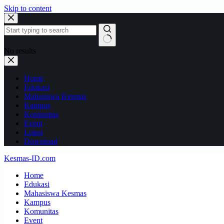
Skip to content
No results
Home
Edukasi
Mahasiswa Kesmas
Kampus
Komunitas
Event
Loker
Download
Kesmas-ID.com
Home
Edukasi
Mahasiswa Kesmas
Kampus
Komunitas
Event