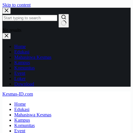
Skip to content
No results
Home
Edukasi
Mahasiswa Kesmas
Kampus
Komunitas
Event
Loker
Download
Kesmas-ID.com
Home
Edukasi
Mahasiswa Kesmas
Kampus
Komunitas
Event