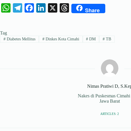
W
Te
Fa
Li
X
T
Share
ha
le
ce
nk
hr
ts
gr
bo
ed
ea
Tag
A
a
ok
In
ds
#
Diabetes Mellitus
#
Dinkes Kota Cimahi
#
DM
#
TB
pp
m
Nimas Pratiwi D, S.Ke
Nakes di Puskesmas Cimahi
Jawa Barat
ARTICLES: 2