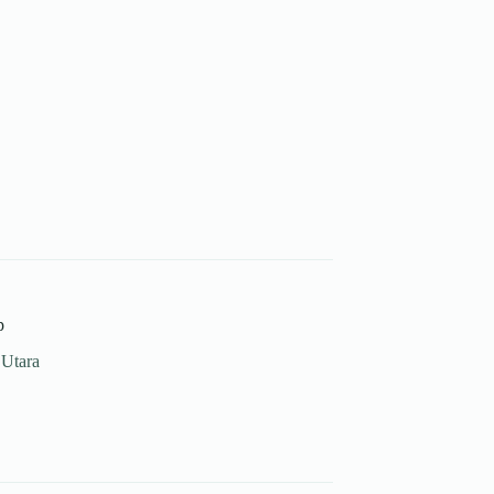
p
 Utara