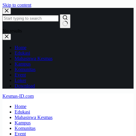
Skip to content
No results
Home
Edukasi
Mahasiswa Kesmas
Kampus
Komunitas
Event
Loker
Download
Kesmas-ID.com
Home
Edukasi
Mahasiswa Kesmas
Kampus
Komunitas
Event