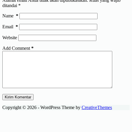
Alamat email Anda tidak akan dipublikasikan.
Ruas yang wajib
ditandai
*
Name
*
Email
*
Website
Add Comment
*
Kirim Komentar
Copyright © 2026 - WordPress Theme by
CreativeThemes