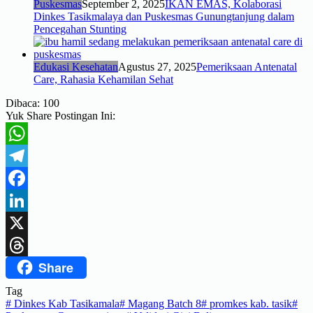
Puskesmas
September 2, 2025
IKAN EMAS, Kolaborasi
Dinkes Tasikmalaya dan Puskesmas Gunungtanjung dalam
Pencegahan Stunting
Edukasi Kesehatan
Agustus 27, 2025
Pemeriksaan Antenatal
Care, Rahasia Kehamilan Sehat
Dibaca:
100
Yuk Share Postingan Ini:
WhatsApp
Telegram
Facebook
LinkedIn
X
Share
Threads
Tag
#
Dinkes Kab Tasikamala
#
Magang Batch 8
#
promkes kab. tasik
#