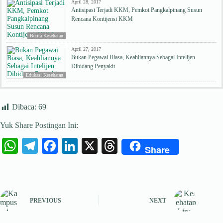
April 28, 2017
Antisipasi Terjadi KKM, Pemkot Pangkalpinang Susun
Rencana Kontijensi KKM
Berita Kesehatan
April 27, 2017
Bukan Pegawai Biasa, Keahliannya Sebagai Intelijen
Dibidang Penyakit
Edukasi Kesehatan
Dibaca:
69
Yuk Share Postingan Ini:
W
Te
Fa
Li
X
T
Share
ha
le
ce
nk
hr
ts
gr
bo
ed
ea
A
a
ok
In
ds
PREVIOUS
NEXT
pp
m