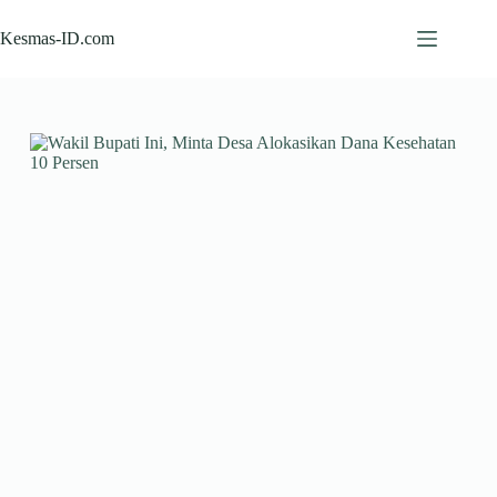
Skip
to
Kesmas-ID.com
content