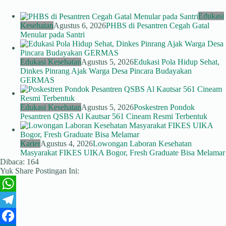
Edukasi
Kesehatan
Agustus 6, 2026
PHBS di Pesantren Cegah Gatal
Menular pada Santri
Edukasi Kesehatan
Agustus 5, 2026
Edukasi Pola Hidup Sehat,
Dinkes Pinrang Ajak Warga Desa Pincara Budayakan
GERMAS
Edukasi Kesehatan
Agustus 5, 2026
Poskestren Pondok
Pesantren QSBS Al Kautsar 561 Cineam Resmi Terbentuk
Karier
Agustus 4, 2026
Lowongan Laboran Kesehatan
Masyarakat FIKES UIKA Bogor, Fresh Graduate Bisa Melamar
Dibaca:
164
Yuk Share Postingan Ini:
W
h
T