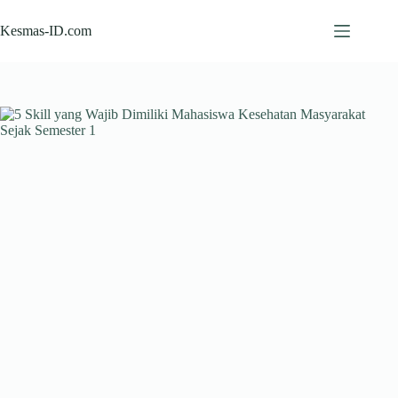
Skip
to
Kesmas-ID.com
content