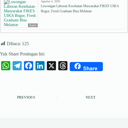
Agustus 4, 2026
Lowongan Laboran Kesehatan Masyarakat FIKES UIKA
Bogor, Fresh Graduate Bisa Melamar
Karier
Dibaca:
125
Yuk Share Postingan Ini:
W
Te
Fa
Li
X
T
Share
ha
le
ce
nk
hr
ts
gr
bo
ed
ea
A
a
ok
In
ds
PREVIOUS
NEXT
pp
m