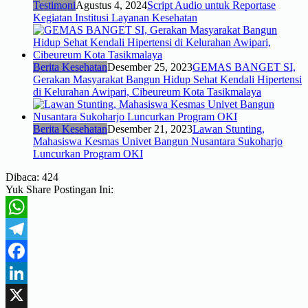
Testimoni
Agustus 4, 2024
Script Audio untuk Reportase
Kegiatan Institusi Layanan Kesehatan
Berita Kesehatan
Desember 25, 2023
GEMAS BANGET SI,
Gerakan Masyarakat Bangun Hidup Sehat Kendali Hipertensi
di Kelurahan Awipari, Cibeureum Kota Tasikmalaya
Berita Kesehatan
Desember 21, 2023
Lawan Stunting,
Mahasiswa Kesmas Univet Bangun Nusantara Sukoharjo
Luncurkan Program OKI
Dibaca:
424
Yuk Share Postingan Ini:
WhatsApp
Telegram
Facebook
LinkedIn