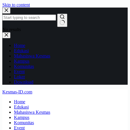
Skip to content
No results
Home
Edukasi
Mahasiswa Kesmas
Kampus
Komunitas
Event
Loker
Download
Kesmas-ID.com
Home
Edukasi
Mahasiswa Kesmas
Kampus
Komunitas
Event