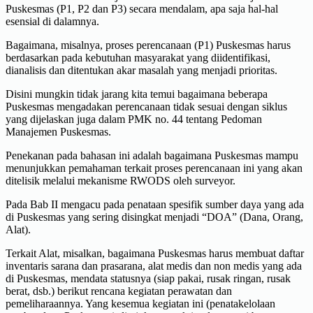
Puskesmas (P1, P2 dan P3) secara mendalam, apa saja hal-hal
esensial di dalamnya.
Bagaimana, misalnya, proses perencanaan (P1) Puskesmas harus
berdasarkan pada kebutuhan masyarakat yang diidentifikasi,
dianalisis dan ditentukan akar masalah yang menjadi prioritas.
Disini mungkin tidak jarang kita temui bagaimana beberapa
Puskesmas mengadakan perencanaan tidak sesuai dengan siklus
yang dijelaskan juga dalam PMK no. 44 tentang Pedoman
Manajemen Puskesmas.
Penekanan pada bahasan ini adalah bagaimana Puskesmas mampu
menunjukkan pemahaman terkait proses perencanaan ini yang akan
ditelisik melalui mekanisme RWODS oleh surveyor.
Pada Bab II mengacu pada penataan spesifik sumber daya yang ada
di Puskesmas yang sering disingkat menjadi “DOA” (Dana, Orang,
Alat).
Terkait Alat, misalkan, bagaimana Puskesmas harus membuat daftar
inventaris sarana dan prasarana, alat medis dan non medis yang ada
di Puskesmas, mendata statusnya (siap pakai, rusak ringan, rusak
berat, dsb.) berikut rencana kegiatan perawatan dan
pemeliharaannya. Yang kesemua kegiatan ini (penatakelolaan