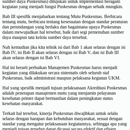
sumber daya Puskesmas) ditujukan untuk implementasi beragam
kegiatan yang menjadi fungsi Puskesmas dengan sebaik mungkin.
Bab III spesifik menjabarkan tentang Mutu Puskesmas. Berbicara
tentang mutu, berbicara tentang kesesuaian dengan standar peraturan
dan perundangan yang berlaku dan bagaimana upaya Puskesmas
dalam mewujudkan hal tersebut, baik dari segi pemenuhan sumber
daya maupun tata kelola sumber daya tersebut.
Nah kemudian jika kita telisik isi dari Bab 1 akan selaras dengan isi
Bab IV, isi Bab II akan selaras dengan isi Bab V, dan isi Bab III
akan selaras dengan isi Bab VI.
Hal ini berarti perbaikan Manajemen Puskesmas harus menjadi
kegiatan yang dilakukan secara sistematis oleh seluruh staf
Puskesmas, baik administrasi maupun pelaksana kegiatan UKM.
Hal yang spesifik menjadi tujuan pelaksanaan Akreditasi Puskesmas
adalah penerapan manajemen mutu yang menjamin pelayanan
kesehatan primer dapat bermanfaat dalam peningkatan status
kesehatan masyarakat.
Terkait hal tersebut, kinerja Puskesmas diwajibkan untuk selalu
selaras dengan harapan dan kebutuhan masyarakat, sesuai dengan
standar yang mengatur pelaksanaan kegiatannya, sehingga apa yang
menjadi tujuan tersebut dapat dicapai secara efektif dan efisien.