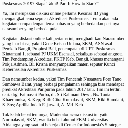
Puskesmas 2019? Siapa Takut! Part I: How to Start?”
Ya, ini merupakan diskusi online pertama Kesmas-ID yang
mengangkat tema seputar Akreditasi Puskesmas. Tentu akan ada
kegiatan serupa dengan tema bahasan yang berbeda dan pastinya
narasumber yang berbeda pula.
Kegiatan diskusi online kali pertama ini, menghadirkan Narasumber
yang luar biasa, yakni Gede Krisna Udiana, SKM, ASN asal
Pemkab Bangli, Propinsi Bali, penempatan di UPT Puskesmas
Kintamani 1, sebagai PJ UKM Esensial, sekaligus sebagai anggota
Tim Pendamping Akreditasi FKTP Kab. Bangli, khusus menangani
Pokja Admen. Bli Krisna menyampaikan materi seputar Kunci
Keberhasilan Akreditasi Puskesmas.
Dan narasumber kedua, yakni Tim Pencerah Nusantara Poto Tano
Sumbawa Barat, yang berbagi pengalaman sehingga bisa mendapat
predikat Akreditasi Paripurna pada tahun 2017 lalu. Tim ini terdiri
dari: drg. Fatmasari Purba; dr. Sri Rahmani Dewi; Ns. Tania
Khaerunnisa, S. Kep; Ririh Citra Kumalasari, SKM; Riki Ramdani,
S. Sos; Aprillia Indah Fajarwati, A. Md. Keb.
Tak kalah hebat tentunya, Moderator acara diskusi ini yaitu
Nurmalasari, SKM, wanita hebat alumni FKM Universitas
Airlangga yang saat ini bekerja di Center for Indonesia’s Strategic