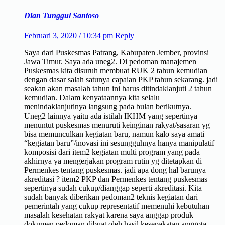
Dian Tunggul Santoso
Februari 3, 2020 / 10:34 pm
Reply
Saya dari Puskesmas Patrang, Kabupaten Jember, provinsi
Jawa Timur. Saya ada uneg2. Di pedoman manajemen
Puskesmas kita disuruh membuat RUK 2 tahun kemudian
dengan dasar salah satunya capaian PKP tahun sekarang. jadi
seakan akan masalah tahun ini harus ditindaklanjuti 2 tahun
kemudian. Dalam kenyataannya kita selalu
menindaklanjutinya langsung pada bulan berikutnya.
Uneg2 lainnya yaitu ada istilah IKHM yang sepertinya
menuntut puskesmas menuruti keinginan rakyat/sasaran yg
bisa memunculkan kegiatan baru, namun kalo saya amati
“kegiatan baru”/inovasi ini sesungguhnya hanya manipulatif
komposisi dari item2 kegiatan multi program yang pada
akhirnya ya mengerjakan program rutin yg ditetapkan di
Permenkes tentang puskesmas. jadi apa dong hal barunya
akreditasi ? item2 PKP dan Permenkes tentang puskesmas
sepertinya sudah cukup/dianggap seperti akreditasi. Kita
sudah banyak diberikan pedoman2 teknis kegiatan dari
pemerintah yang cukup representatif memenuhi kebutuhan
masalah kesehatan rakyat karena saya anggap produk
dokumen pedoman dibuat oleh hasil kesepakatan anggota