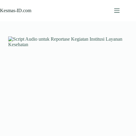
Skip
to
Kesmas-ID.com
content