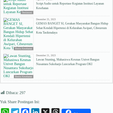
Script Audio untuk Reportase Kegiatan Institusi Layanan
Kesehatan
Testimoni
Desember 25, 2023
GEMAS BANGET SI, Gerakan Masyarakat Bangun Hidup
Sehat Kendali Hipertensi di Kelurahan Awipari, Cibeureum
Kota Tasikmalaya
Berita Kesehatan
Desember 21, 2023
Lawan Stunting, Mahasiswa Kesmas Univet Bangun
Nusantara Sukoharjo Luncurkan Program OKI
Berita Kesehatan
Dibaca:
297
Yuk Share Postingan Ini:
W
Te
Fa
Li
X
T