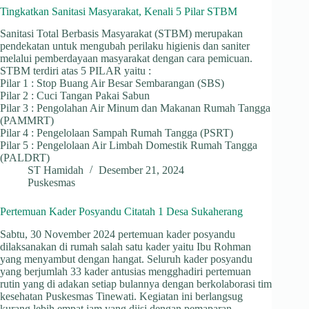
Tingkatkan Sanitasi Masyarakat, Kenali 5 Pilar STBM
Sanitasi Total Berbasis Masyarakat (STBM) merupakan
pendekatan untuk mengubah perilaku higienis dan saniter
melalui pemberdayaan masyarakat dengan cara pemicuan.
STBM terdiri atas 5 PILAR yaitu :
Pilar 1 : Stop Buang Air Besar Sembarangan (SBS)
Pilar 2 : Cuci Tangan Pakai Sabun
Pilar 3 : Pengolahan Air Minum dan Makanan Rumah Tangga
(PAMMRT)
Pilar 4 : Pengelolaan Sampah Rumah Tangga (PSRT)
Pilar 5 : Pengelolaan Air Limbah Domestik Rumah Tangga
(PALDRT)
ST Hamidah
Desember 21, 2024
Puskesmas
Pertemuan Kader Posyandu Citatah 1 Desa Sukaherang
Sabtu, 30 November 2024 pertemuan kader posyandu
dilaksanakan di rumah salah satu kader yaitu Ibu Rohman
yang menyambut dengan hangat. Seluruh kader posyandu
yang berjumlah 33 kader antusias mengghadiri pertemuan
rutin yang di adakan setiap bulannya dengan berkolaborasi tim
kesehatan Puskesmas Tinewati. Kegiatan ini berlangsug
kurang lebih empat jam yang diisi dengan pemaparan