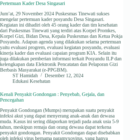
Pertemuan Kader Desa Singasari
Jum’at, 29 November 2024 Puskesmas Tinewati sukses
mengelar pertemuan kader posyandu Desa Singasari.
Kegiatan ini dihadiri oleh 45 orang kader dan tim kesehatan
dari Puskesmas Tinewati yang terdiri atas Korpel Promkes,
Korpel Gizi, Bidan Desa, Kepala Puskesmas dan Ketua Pokja
Posyandu. Adapun agenda yang dilakukan selama pertemuan
yaitu evaluasi progrem, evaluasi kegiatan posyandu, evaluasi
kinerja kader dan evaluasi capaian program KIA. Selain itu
juga dilakukan pemberian informasi terkait Posyandu ILP dan
kelengkapan data Elektronik Pencatatan dan Pelaporan Gizi
Berbasis Masyarakat (e-PPGBM).
ST Hamidah
Desember 12, 2024
Edukasi Kesehatan
Kenali Penyakit Gondongan : Penyebab, Gejala, dan
Pencegahan
Penyakit Gondongan (Mumps) merupakan suatu penyakit
infeksi akut yang dapat menyerang anak-anak dan dewasa
muda. Kasus ini sering dilaporkan terjadi pada anak usia 5-9
tahun, meskipun remaja dan orang dewasa dapat terkena
penyakit gondongan. Penyakit Gondongan dapat disebabkan
oleh infeksi virus bernama paramyxovirus, yang hanya