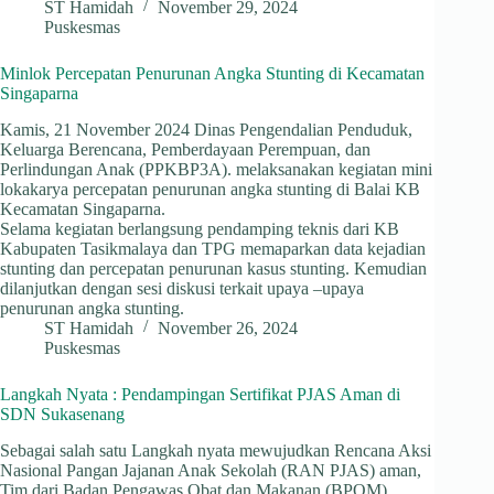
ST Hamidah
November 29, 2024
Puskesmas
Minlok Percepatan Penurunan Angka Stunting di Kecamatan
Singaparna
Kamis, 21 November 2024 Dinas Pengendalian Penduduk,
Keluarga Berencana, Pemberdayaan Perempuan, dan
Perlindungan Anak (PPKBP3A). melaksanakan kegiatan mini
lokakarya percepatan penurunan angka stunting di Balai KB
Kecamatan Singaparna.
Selama kegiatan berlangsung pendamping teknis dari KB
Kabupaten Tasikmalaya dan TPG memaparkan data kejadian
stunting dan percepatan penurunan kasus stunting. Kemudian
dilanjutkan dengan sesi diskusi terkait upaya –upaya
penurunan angka stunting.
ST Hamidah
November 26, 2024
Puskesmas
Langkah Nyata : Pendampingan Sertifikat PJAS Aman di
SDN Sukasenang
Sebagai salah satu Langkah nyata mewujudkan Rencana Aksi
Nasional Pangan Jajanan Anak Sekolah (RAN PJAS) aman,
Tim dari Badan Pengawas Obat dan Makanan (BPOM)