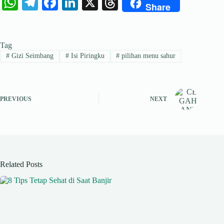
W
Te
Fa
Li
X
T
Share
ha
le
ce
nk
hr
ts
gr
bo
ed
ea
Tag
A
a
ok
In
ds
#
Gizi Seimbang
#
Isi Piringku
#
pilihan menu sahur
pp
m
PREVIOUS
NEXT
Related Posts