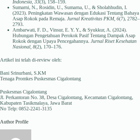
Indonesia, 33
(3), 158–159.
Sumarni, N., Rosidin, U., Sumarna, U., & Sholahhudin, I.
(2023). Peningkatan Wawasan dengan Edukasi Tentang Bahaya
Asap Rokok pada Remaja.
Jurnal Kreativitas PKM, 6
(7), 2782–
2793.
Ambarwati, F. D., Vinsur, E. Y. Y., & Syukkur, A. (2024).
Hubungan Pengetahuan Perokok Pasif Tentang Dampak Asap
Rokok dengan Upaya Pencegahannya.
Jurnal Riset Kesehatan
Nasional, 8
(2), 170–176.
Artikel ini telah di-review oleh:
Bani Srinurbani, S.KM
Tenaga Promkes Puskesmas Cigalontang
Puskesmas Cigalontang
Jl. Perkantoran No. 38, Desa Cigalontang, Kecamatan Cigalontang,
Kabupaten Tasikmalaya, Jawa Barat
No Telp: 0852-2241-3135
Author Profile