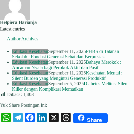
Helpiera Harianja
Latest entries
Author Archives
Edukasi Kesehatan
September 11, 2025
PHBS di Tatanan
Sekolah : Fondasi Generasi Sehat dan Berprestasi
Edukasi Kesehatan
September 11, 2025
Bahaya Merokok :
Ancaman Nyata bagi Perokok Aktif dan Pasif
Edukasi Kesehatan
September 11, 2025
Kesehatan Mental :
Silent Burden yang Mengintai Generasi Produktif
Edukasi Kesehatan
September 5, 2025
Diabetes Melitus: Silent
Killer dengan Komplikasi Mematikan
Dibaca:
1,403
Yuk Share Postingan Ini:
W
Te
Fa
Li
X
T
Share
ha
le
ce
nk
hr