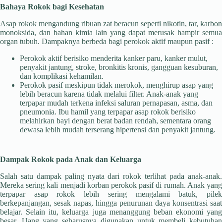
Bahaya Rokok bagi Kesehatan
Asap rokok mengandung ribuan zat beracun seperti nikotin, tar, karbon
monoksida, dan bahan kimia lain yang dapat merusak hampir semua
organ tubuh. Dampaknya berbeda bagi perokok aktif maupun pasif :
Perokok aktif berisiko menderita kanker paru, kanker mulut,
penyakit jantung, stroke, bronkitis kronis, gangguan kesuburan,
dan komplikasi kehamilan.
Perokok pasif meskipun tidak merokok, menghirup asap yang
lebih beracun karena tidak melalui filter. Anak-anak yang
terpapar mudah terkena infeksi saluran pernapasan, asma, dan
pneumonia. Ibu hamil yang terpapar asap rokok berisiko
melahirkan bayi dengan berat badan rendah, sementara orang
dewasa lebih mudah terserang hipertensi dan penyakit jantung.
Dampak Rokok pada Anak dan Keluarga
Salah satu dampak paling nyata dari rokok terlihat pada anak-anak.
Mereka sering kali menjadi korban perokok pasif di rumah. Anak yang
terpapar asap rokok lebih sering mengalami batuk, pilek
berkepanjangan, sesak napas, hingga penurunan daya konsentrasi saat
belajar. Selain itu, keluarga juga menanggung beban ekonomi yang
besar. Uang yang seharusnya digunakan untuk membeli kebutuhan