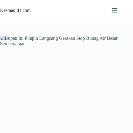
Skip
to
Kesmas-ID.com
content