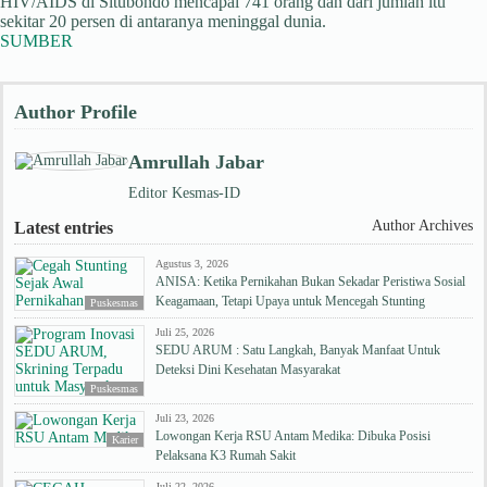
HIV/AIDS di Situbondo mencapai 741 orang dan dari jumlah itu
sekitar 20 persen di antaranya meninggal dunia.
SUMBER
Author Profile
Amrullah Jabar
Editor Kesmas-ID
Author Archives
Latest entries
Agustus 3, 2026
ANISA: Ketika Pernikahan Bukan Sekadar Peristiwa Sosial
Keagamaan, Tetapi Upaya untuk Mencegah Stunting
Puskesmas
Juli 25, 2026
SEDU ARUM : Satu Langkah, Banyak Manfaat Untuk
Deteksi Dini Kesehatan Masyarakat
Puskesmas
Juli 23, 2026
Lowongan Kerja RSU Antam Medika: Dibuka Posisi
Karier
Pelaksana K3 Rumah Sakit
Juli 22, 2026