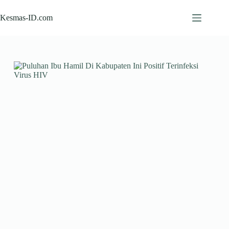
Skip
to
Kesmas-ID.com
content