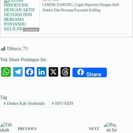
CERDIK DARLING, Cegah Hipertensi Dengan Aktif
Deteksi Dini Bersama Posyandu Keliling
Puskesmas
Dibaca:
73
Yuk Share Postingan Ini:
W
Te
Fa
Li
X
T
Share
ha
le
ce
nk
hr
ts
gr
bo
ed
ea
Tag
A
a
ok
In
ds
#
Dinkes Kab Situbondo
#
HIV/AIDS
pp
m
PREVIOUS
NEXT