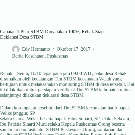
Capaian 5 Pilar STBM Dinyatakan 100%, Rehak Siap
Deklarasi Desa STBM
Edy Hermanto
Oktober 17, 2017
Berita Kesehatan
,
Puskesmas
Rehak – Senin, 16/10 tepat pada jam 09.00 WIT, balai desa Rehak
diramaikan oleh kedatangan Tim STBM kecamatan Welak yang
bertujuan untuk melaksanakan monitoring STBM di desa tersebut. Hal
ini dilakukan untuk persiapan verifikasi Tim STBM kabupaten untuk
selanjutnya dilakukan deklarasi desa STBM.
Dalam kesempatan tersebut, dari Tim STBM kecamatan hadir bapak
Veliks janggur, SP
selaku Camat Welak beserta bapak Vitus Suparji, SP selaku Sekcam,
Ibu Patrisia Sinarti Murti selaku Kepala Puskesmas Orong beserta
sanitarian dan fasilitator STBM Puskesmas Orong, sanitarian dan
fasilitator STBM Puskesmas Datak, Kepolisian Pospol Sub Sektor