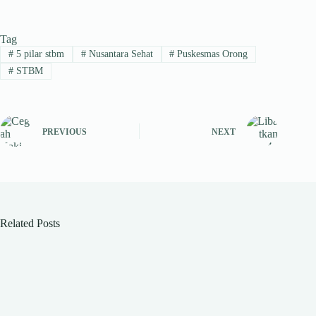
ha
le
ce
nk
hr
ts
gr
bo
ed
ea
Tag
A
a
ok
In
ds
#
5 pilar stbm
#
Nusantara Sehat
#
Puskesmas Orong
pp
m
#
STBM
PREVIOUS
NEXT
Related Posts