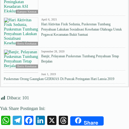
Kampus Kesmas
April 6, 2021
Hari Aktivitas Fisik Sedunia, Puskesmas Tumbang
Penyahuan Lakukan Sosialisasi Kesehatan Olahraga Untuk
Pegawai Kecamatan Bukit Santuai
Berita Kesehatan
September 28, 2020
Banjir, Pelayanan Puskesmas Tumbang Penyahuan Tetap
Berjalan
Berita Kesehatan
Berita Kesehatan
Juni 1, 2019
Puskesmas Orong Gaungkan GERMAS Di Puncak Peringatan Hari Lansia 2019
Dibaca:
101
Yuk Share Postingan Ini:
W
Te
Fa
Li
X
T
Share