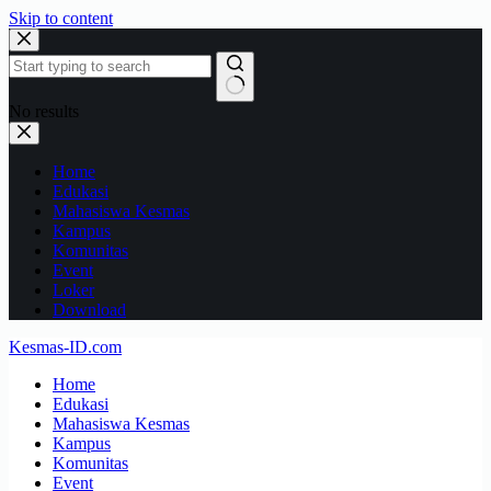
Skip to content
No results
Home
Edukasi
Mahasiswa Kesmas
Kampus
Komunitas
Event
Loker
Download
Kesmas-ID.com
Home
Edukasi
Mahasiswa Kesmas
Kampus
Komunitas
Event