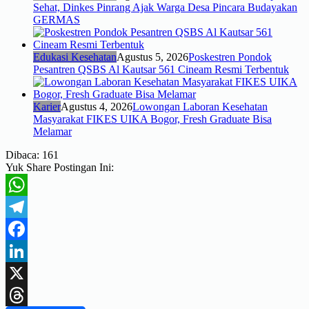
Sehat, Dinkes Pinrang Ajak Warga Desa Pincara Budayakan
GERMAS
Edukasi Kesehatan
Agustus 5, 2026
Poskestren Pondok
Pesantren QSBS Al Kautsar 561 Cineam Resmi Terbentuk
Karier
Agustus 4, 2026
Lowongan Laboran Kesehatan
Masyarakat FIKES UIKA Bogor, Fresh Graduate Bisa
Melamar
Dibaca:
161
Yuk Share Postingan Ini:
WhatsApp
Telegram
Facebook
LinkedIn
X