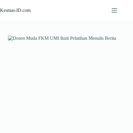
Skip
to
Kesmas-ID.com
content