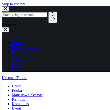
Skip to content
No results
Home
Edukasi
Mahasiswa Kesmas
Kampus
Komunitas
Event
Loker
Download
Kesmas-ID.com
Home
Edukasi
Mahasiswa Kesmas
Kampus
Komunitas
Event