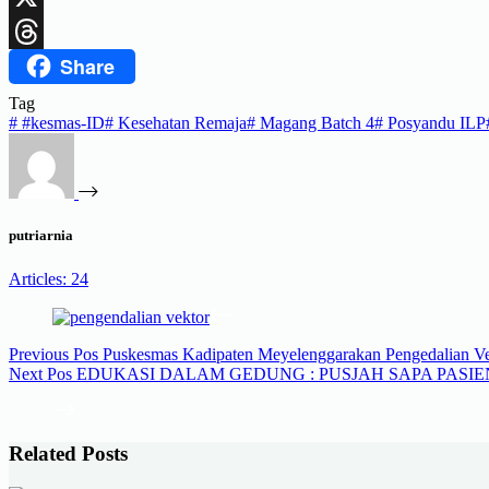
X
Share
Threads
Tag
#
#kesmas-ID
#
Kesehatan Remaja
#
Magang Batch 4
#
Posyandu ILP
putriarnia
Articles: 24
Previous
Pos
Puskesmas Kadipaten Meyelenggarakan Pengedalian 
Next
Pos
EDUKASI DALAM GEDUNG : PUSJAH SAPA PASIE
Related Posts