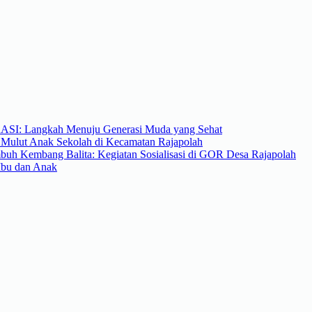
ASI: Langkah Menuju Generasi Muda yang Sehat
 Mulut Anak Sekolah di Kecamatan Rajapolah
uh Kembang Balita: Kegiatan Sosialisasi di GOR Desa Rajapolah
Ibu dan Anak