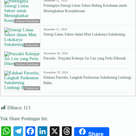
Desember 11, 2024
Pentingnya Sinergi Lintas Sektor Bidang Kesehatan untuk
Meningkatkan Kesejahteraan
Edukasi Kesehatan
Desember 11, 2024
Sinergi Lintas Sektor dalam Mini Lokakarya Sukahening
Puskesmas
November 30, 2024
Paroritis : Penyakit Kelenjar Air Liur yang Perlu Dikenali
Edukasi Kesehatan
November 29, 2024
Edukasi Paroritis, Langkah Puskesmas Sukahening Lindungi
Balita
Puskesmas
Dibaca:
113
Yuk Share Postingan Ini:
W
Te
Fa
Li
X
T
Share