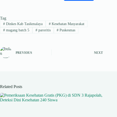
ha
le
ce
nk
hr
ts
gr
bo
ed
ea
Tag
A
a
ok
In
ds
#
Dinkes Kab Tasikmalaya
#
Kesehatan Masyarakat
pp
m
#
magang batch 5
#
paroritis
#
Puskesmas
PREVIOUS
NEXT
Related Posts