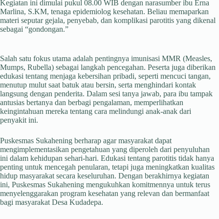
Kegiatan ini dimulai pukul 08.00 WIB dengan narasumber ibu Erna
Marlina, S.KM, tenaga epidemiolog kesehatan. Beliau memaparkan
materi seputar gejala, penyebab, dan komplikasi parotitis yang dikenal
sebagai “gondongan.”
Salah satu fokus utama adalah pentingnya imunisasi MMR (Measles,
Mumps, Rubella) sebagai langkah pencegahan. Peserta juga diberikan
edukasi tentang menjaga kebersihan pribadi, seperti mencuci tangan,
menutup mulut saat batuk atau bersin, serta menghindari kontak
langsung dengan penderita. Dalam sesi tanya jawab, para ibu tampak
antusias bertanya dan berbagi pengalaman, memperlihatkan
keingintahuan mereka tentang cara melindungi anak-anak dari
penyakit ini.
Puskesmas Sukahening berharap agar masyarakat dapat
mengimplementasikan pengetahuan yang diperoleh dari penyuluhan
ini dalam kehidupan sehari-hari. Edukasi tentang parotitis tidak hanya
penting untuk mencegah penularan, tetapi juga meningkatkan kualitas
hidup masyarakat secara keseluruhan. Dengan berakhirnya kegiatan
ini, Puskesmas Sukahening mengukuhkan komitmennya untuk terus
menyelenggarakan program kesehatan yang relevan dan bermanfaat
bagi masyarakat Desa Kudadepa.