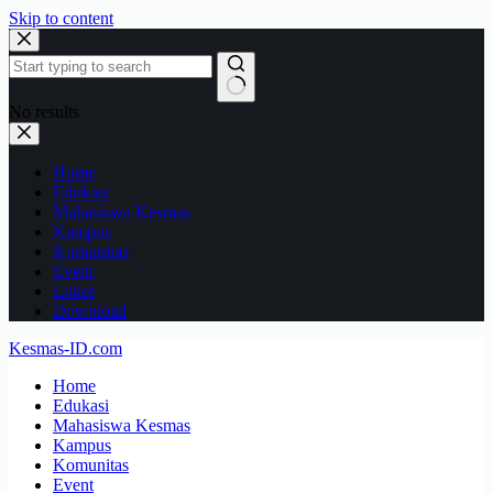
Skip to content
No results
Home
Edukasi
Mahasiswa Kesmas
Kampus
Komunitas
Event
Loker
Download
Kesmas-ID.com
Home
Edukasi
Mahasiswa Kesmas
Kampus
Komunitas
Event