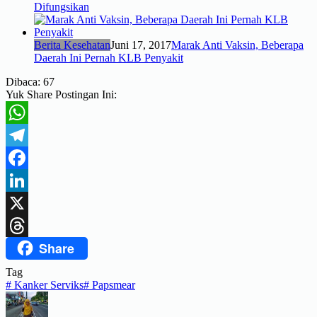
Difungsikan
Berita Kesehatan
Juni 17, 2017
Marak Anti Vaksin, Beberapa
Daerah Ini Pernah KLB Penyakit
Dibaca:
67
Yuk Share Postingan Ini:
WhatsApp
Telegram
Facebook
LinkedIn
X
Share
Threads
Tag
#
Kanker Serviks
#
Papsmear