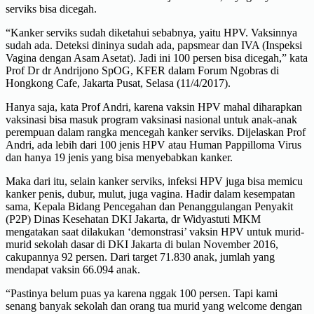
serviks bisa dicegah.
“Kanker serviks sudah diketahui sebabnya, yaitu HPV. Vaksinnya
sudah ada. Deteksi dininya sudah ada, papsmear dan IVA (Inspeksi
Vagina dengan Asam Asetat). Jadi ini 100 persen bisa dicegah,” kata
Prof Dr dr Andrijono SpOG, KFER dalam Forum Ngobras di
Hongkong Cafe, Jakarta Pusat, Selasa (11/4/2017).
Hanya saja, kata Prof Andri, karena vaksin HPV mahal diharapkan
vaksinasi bisa masuk program vaksinasi nasional untuk anak-anak
perempuan dalam rangka mencegah kanker serviks. Dijelaskan Prof
Andri, ada lebih dari 100 jenis HPV atau Human Pappilloma Virus
dan hanya 19 jenis yang bisa menyebabkan kanker.
Maka dari itu, selain kanker serviks, infeksi HPV juga bisa memicu
kanker penis, dubur, mulut, juga vagina. Hadir dalam kesempatan
sama, Kepala Bidang Pencegahan dan Penanggulangan Penyakit
(P2P) Dinas Kesehatan DKI Jakarta, dr Widyastuti MKM
mengatakan saat dilakukan ‘demonstrasi’ vaksin HPV untuk murid-
murid sekolah dasar di DKI Jakarta di bulan November 2016,
cakupannya 92 persen. Dari target 71.830 anak, jumlah yang
mendapat vaksin 66.094 anak.
“Pastinya belum puas ya karena nggak 100 persen. Tapi kami
senang banyak sekolah dan orang tua murid yang welcome dengan