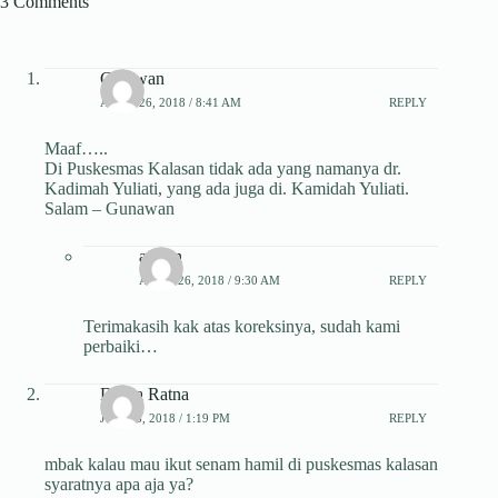
3 Comments
Ginawan
APRIL 26, 2018 / 8:41 AM
REPLY
Maaf…..
Di Puskesmas Kalasan tidak ada yang namanya dr.
Kadimah Yuliati, yang ada juga di. Kamidah Yuliati.
Salam – Gunawan
admin
APRIL 26, 2018 / 9:30 AM
REPLY
Terimakasih kak atas koreksinya, sudah kami
perbaiki…
Dinna Ratna
JULI 26, 2018 / 1:19 PM
REPLY
mbak kalau mau ikut senam hamil di puskesmas kalasan
syaratnya apa aja ya?