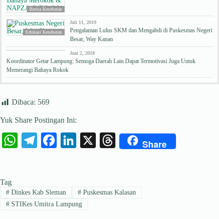
Berita Kesehatan
Juli 11, 2019
Pengalaman Lulus SKM dan Mengabdi di Puskesmas Negeri
Edukasi Kesehatan
Besar, Way Kanan
Berita Kesehatan
Juni 2, 2018
Koordinator Getar Lampung: Semoga Daerah Lain Dapat Termotivasi Juga Untuk
Memerangi Bahaya Rokok
Dibaca:
569
Yuk Share Postingan Ini:
W
Te
Fa
Li
X
T
Share
ha
le
ce
nk
hr
ts
gr
bo
ed
ea
Tag
A
a
ok
In
ds
#
Dinkes Kab Sleman
#
Puskesmas Kalasan
pp
m
#
STIKes Umitra Lampung