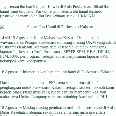
Juga senam ibu hamil di jam 10 wib di Aula Puskesmas, diikuti ibu
hamil yang tinggal di Purwomartani. Senam ibu hamil dipandu
(instruktur senam) oleh Ibu Dwi Winarti selaku UKM KIA.
14 s/d 15 Agustus ~ Kami Mahasiswa Kesmas Umitra melakukan
wawancara ke Petugas Puskesmas dimasing-masing UKM yang ada di
Puskesmas Kalasan. Meminta data kesehatan ke pihak pemegang
laporan Puskesmas (Profil Puskesmas, SP2TP, SPM, RBA, DPLH,
IKM, RUK per program) sebagai acuan penyusunan laporan PKL
kelompok kami kedepannya.
16 Agustus ~ Ini merupakan hari terakhir kami di Puskesmas Kalasan.
Hari itu dilakukan penutupan PKL serta serah terima plakat/
penghargaan untuk Puskesmas Kalasan sebagai rasa terimakasih kami
kepada pihak Puskesmas yang sudah banyak membantu kegiatan
mahasiswa Umitra Lampung serta membimbing kami selama PKL.
18 Agustus ~ Masing-masing peminatan melakukan presentasi di Aula
Dinas Kesehatan Sleman, sekaligus serah terima mahasiswa dari