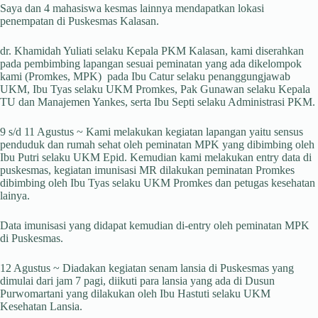
Saya dan 4 mahasiswa kesmas lainnya mendapatkan lokasi
penempatan di Puskesmas Kalasan.
dr. Khamidah Yuliati selaku Kepala PKM Kalasan, kami diserahkan
pada pembimbing lapangan sesuai peminatan yang ada dikelompok
kami (Promkes, MPK) pada Ibu Catur selaku penanggungjawab
UKM, Ibu Tyas selaku UKM Promkes, Pak Gunawan selaku Kepala
TU dan Manajemen Yankes, serta Ibu Septi selaku Administrasi PKM.
9 s/d 11 Agustus ~ Kami melakukan kegiatan lapangan yaitu sensus
penduduk dan rumah sehat oleh peminatan MPK yang dibimbing oleh
Ibu Putri selaku UKM Epid. Kemudian kami melakukan entry data di
puskesmas, kegiatan imunisasi MR dilakukan peminatan Promkes
dibimbing oleh Ibu Tyas selaku UKM Promkes dan petugas kesehatan
lainya.
Data imunisasi yang didapat kemudian di-entry oleh peminatan MPK
di Puskesmas.
12 Agustus ~ Diadakan kegiatan senam lansia di Puskesmas yang
dimulai dari jam 7 pagi, diikuti para lansia yang ada di Dusun
Purwomartani yang dilakukan oleh Ibu Hastuti selaku UKM
Kesehatan Lansia.