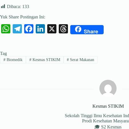
Dibaca:
133
Yuk Share Postingan Ini:
W
Te
Fa
Li
X
T
Share
ha
le
ce
nk
hr
ts
gr
bo
ed
ea
Tag
A
a
ok
In
ds
#
Biomedik
#
Kesmas STIKIM
#
Serat Makanan
pp
m
Kesmas STIKIM
Sekolah Tinggi Ilmu Kesehatan In
Prodi Kesehatan Masyara
🎓 S2 Kesmas