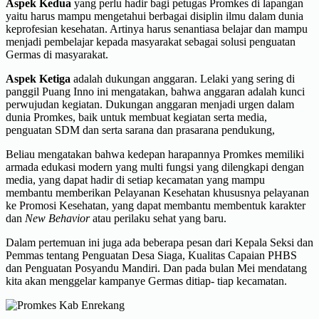
Aspek Kedua
yang perlu hadir bagi petugas Promkes di lapangan
yaitu harus mampu mengetahui berbagai disiplin ilmu dalam dunia
keprofesian kesehatan. Artinya harus senantiasa belajar dan mampu
menjadi pembelajar kepada masyarakat sebagai solusi penguatan
Germas di masyarakat.
Aspek Ketiga
adalah dukungan anggaran. Lelaki yang sering di
panggil Puang Inno ini mengatakan, bahwa anggaran adalah kunci
perwujudan kegiatan. Dukungan anggaran menjadi urgen dalam
dunia Promkes, baik untuk membuat kegiatan serta media,
penguatan SDM dan serta sarana dan prasarana pendukung,
Beliau mengatakan bahwa kedepan harapannya Promkes memiliki
armada edukasi modern yang multi fungsi yang dilengkapi dengan
media, yang dapat hadir di setiap kecamatan yang mampu
membantu memberikan Pelayanan Kesehatan khususnya pelayanan
ke Promosi Kesehatan, yang dapat membantu membentuk karakter
dan
New Behavior
atau perilaku sehat yang baru.
Dalam pertemuan ini juga ada beberapa pesan dari Kepala Seksi dan
Pemmas tentang Penguatan Desa Siaga, Kualitas Capaian PHBS
dan Penguatan Posyandu Mandiri. Dan pada bulan Mei mendatang
kita akan menggelar kampanye Germas ditiap- tiap kecamatan.