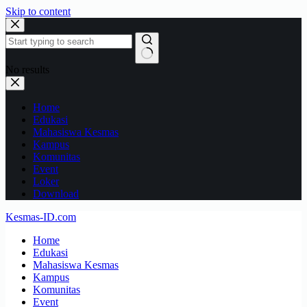
Skip to content
No results
Home
Edukasi
Mahasiswa Kesmas
Kampus
Komunitas
Event
Loker
Download
Kesmas-ID.com
Home
Edukasi
Mahasiswa Kesmas
Kampus
Komunitas
Event