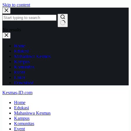
Skip to content
No results
Home
Edukasi
Mahasiswa Kesmas
Kampus
Komunitas
Event
Loker
Download
Kesmas-ID.com
Home
Edukasi
Mahasiswa Kesmas
Kampus
Komunitas
Event