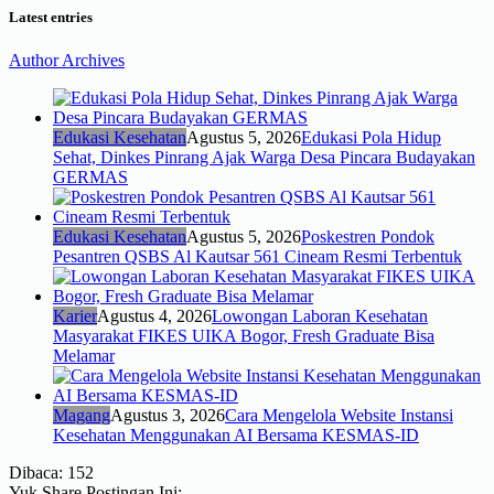
Latest entries
Author Archives
Edukasi Kesehatan
Agustus 5, 2026
Edukasi Pola Hidup
Sehat, Dinkes Pinrang Ajak Warga Desa Pincara Budayakan
GERMAS
Edukasi Kesehatan
Agustus 5, 2026
Poskestren Pondok
Pesantren QSBS Al Kautsar 561 Cineam Resmi Terbentuk
Karier
Agustus 4, 2026
Lowongan Laboran Kesehatan
Masyarakat FIKES UIKA Bogor, Fresh Graduate Bisa
Melamar
Magang
Agustus 3, 2026
Cara Mengelola Website Instansi
Kesehatan Menggunakan AI Bersama KESMAS-ID
Dibaca:
152
Yuk Share Postingan Ini: