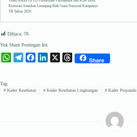
Video Karya UPTD Puskesmas Pasrujambe dan KIM Desa
Kertosari Antarkan Lumajang Raih Juara Nasional Kampanye
TB Tahun 2026
Dibaca:
78
Yuk Share Postingan Ini:
W
Te
Fa
Li
X
T
Share
ha
le
ce
nk
hr
ts
gr
bo
ed
ea
Tag
A
a
ok
In
ds
#
Kader Kesehatan
#
Kader Kesehatan Lingkungan
#
Kader Posyandu
pp
m