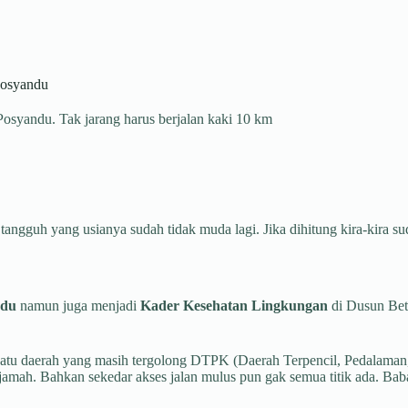
Posyandu
Posyandu. Tak jarang harus berjalan kaki 10 km
 tangguh yang usianya sudah tidak muda lagi. Jika dihitung kira-kira s
ndu
namun juga menjadi
Kader Kesehatan Lingkungan
di Dusun Be
h satu daerah yang masih tergolong DTPK (Daerah Terpencil, Pedalam
mah. Bahkan sekedar akses jalan mulus pun gak semua titik ada. Babat 