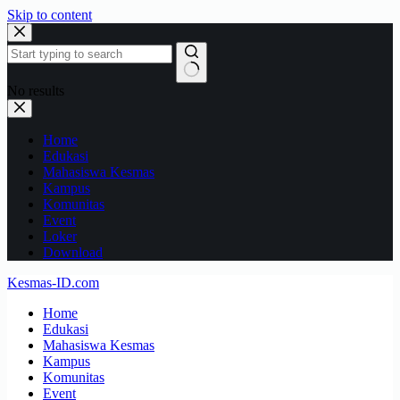
Skip to content
No results
Home
Edukasi
Mahasiswa Kesmas
Kampus
Komunitas
Event
Loker
Download
Kesmas-ID.com
Home
Edukasi
Mahasiswa Kesmas
Kampus
Komunitas
Event