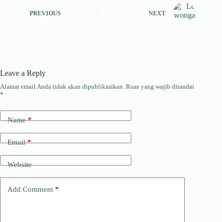
A
a
ok
In
ds
PREVIOUS
NEXT
pp
m
Leave a Reply
Alamat email Anda tidak akan dipublikasikan.
Ruas yang wajib ditandai
*
Name
*
Email
*
Website
Add Comment
*