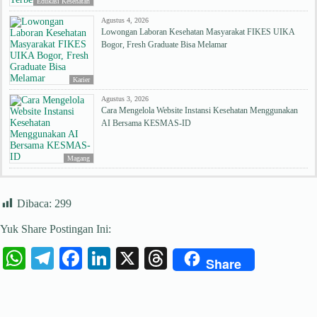
Edukasi Kesehatan
Agustus 4, 2026
Lowongan Laboran Kesehatan Masyarakat FIKES UIKA
Bogor, Fresh Graduate Bisa Melamar
Karier
Agustus 3, 2026
Cara Mengelola Website Instansi Kesehatan Menggunakan
AI Bersama KESMAS-ID
Magang
Dibaca:
299
Yuk Share Postingan Ini:
W
Te
Fa
Li
X
T
Share
ha
le
ce
nk
hr
ts
gr
bo
ed
ea