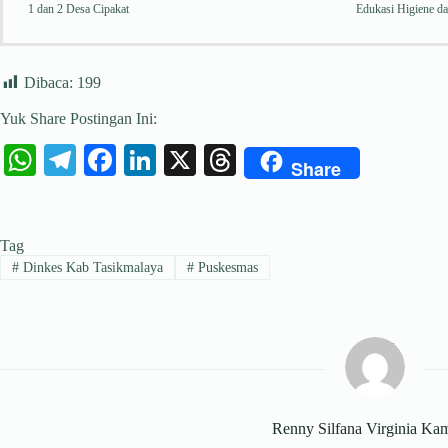
1 dan 2 Desa Cipakat
Edukasi Higiene da
Dibaca:
199
Yuk Share Postingan Ini:
W
Te
Fa
Li
X
T
Share
ha
le
ce
nk
hr
ts
gr
bo
ed
ea
Tag
A
a
ok
In
ds
#
Dinkes Kab Tasikmalaya
#
Puskesmas
pp
m
Renny Silfana Virginia Ka