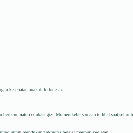
ngan kesehatan anak di Indonesia.
erikan materi edukasi gizi. Momen kebersamaan terlihat saat seluruh
nting untuk mendukung aktivitas belajar maupun kegiatan