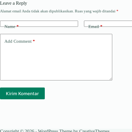
Leave a Reply
Alamat email Anda tidak akan dipublikasikan.
Ruas yang wajib ditandai
*
Name
*
Email
*
Add Comment
*
Kirim Komentar
Copyright © 2026 - WordPress Theme by
CreativeThemes