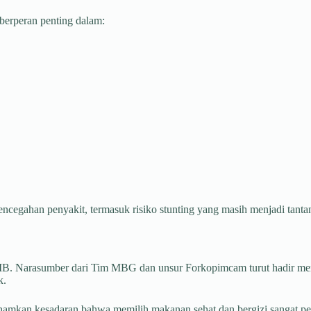
berperan penting dalam:
encegahan penyakit, termasuk risiko stunting yang masih menjadi tanta
IB. Narasumber dari Tim MBG dan unsur Forkopimcam turut hadir memb
k.
anamkan kesadaran bahwa memilih makanan sehat dan bergizi sangat pe