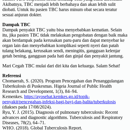
Akibatnya, TBC menjadi lebih berbahaya dan akan lebih sulit
diobati. Untuk itu pasien TBC harus minum obat secara teratur
sesuai anjuran dokter.
Dampak TBC
Dampak penyakit TBC yaitu bisa menyebabkan kematian. Selain
itu, jika pasien TBC tidak melakukan pengobatan dengan baik maka
akan berdampak pada kerusakan paru-paru dan dapat menyebar ke
organ lain dan menyebabkan komplikasi seperti nyeri dan patah
tulang belakang, kerusakan sendi, meningitis, gangguan kelenjar
getah bening, gangguan pada hati dan ginjal dan penyakit jantung.
Mari Cegah TBC mulai dari diri kita dan keluarga. Salam Sehat!
Referensi
Chomaerah, S. (2020). Program Pencegahan dan Penanggulangan
Tuberkulosis di Puskesmas. Higeia Journal of Public Health
Research and Development, 1(3), 84–94.
Kemenkes.
https://ayosehat.kemkes.go.id/topik-
penyakit/pencegahan-infeksi-bagi-bayi-dan-balita/tuberkulosis
(diakses pada 17/08/2024).
Ryu, Y. J. (2015). Diagnosis of pulmonary tuberculosis: Recent
advances and diagnostic algorithms. Tuberculosis and Respiratory
Diseases, 78(2), 64–71.
WHO. (2018). Global Tuberculosis Report.