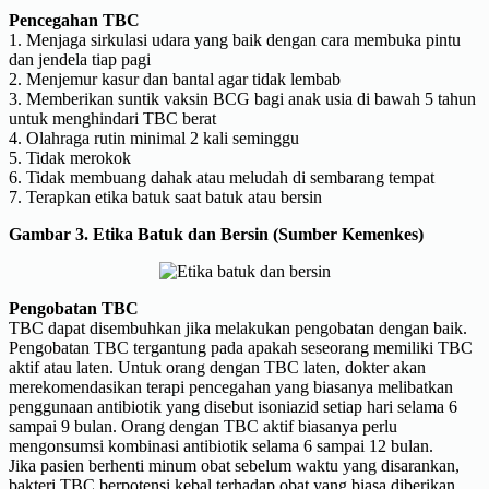
Pencegahan TBC
1. Menjaga sirkulasi udara yang baik dengan cara membuka pintu
dan jendela tiap pagi
2. Menjemur kasur dan bantal agar tidak lembab
3. Memberikan suntik vaksin BCG bagi anak usia di bawah 5 tahun
untuk menghindari TBC berat
4. Olahraga rutin minimal 2 kali seminggu
5. Tidak merokok
6. Tidak membuang dahak atau meludah di sembarang tempat
7. Terapkan etika batuk saat batuk atau bersin
Gambar 3. Etika Batuk dan Bersin (Sumber Kemenkes)
Pengobatan TBC
TBC dapat disembuhkan jika melakukan pengobatan dengan baik.
Pengobatan TBC tergantung pada apakah seseorang memiliki TBC
aktif atau laten. Untuk orang dengan TBC laten, dokter akan
merekomendasikan terapi pencegahan yang biasanya melibatkan
penggunaan antibiotik yang disebut isoniazid setiap hari selama 6
sampai 9 bulan. Orang dengan TBC aktif biasanya perlu
mengonsumsi kombinasi antibiotik selama 6 sampai 12 bulan.
Jika pasien berhenti minum obat sebelum waktu yang disarankan,
bakteri TBC berpotensi kebal terhadap obat yang biasa diberikan.