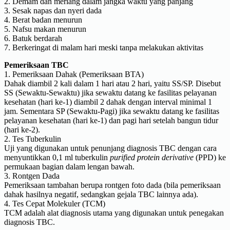
2. Demam dan meriang dalam jangka waktu yang panjang
3. Sesak napas dan nyeri dada
4. Berat badan menurun
5. Nafsu makan menurun
6. Batuk berdarah
7. Berkeringat di malam hari meski tanpa melakukan aktivitas
Pemeriksaan TBC
1. Pemeriksaan Dahak (Pemeriksaan BTA)
Dahak diambil 2 kali dalam 1 hari atau 2 hari, yaitu SS/SP. Disebut
SS (Sewaktu-Sewaktu) jika sewaktu datang ke fasilitas pelayanan
kesehatan (hari ke-1) diambil 2 dahak dengan interval minimal 1
jam. Sementara SP (Sewaktu-Pagi) jika sewaktu datang ke fasilitas
pelayanan kesehatan (hari ke-1) dan pagi hari setelah bangun tidur
(hari ke-2).
2. Tes Tuberkulin
Uji yang digunakan untuk penunjang diagnosis TBC dengan cara
menyuntikkan 0,1 ml tuberkulin
purified protein derivative
(PPD) ke
permukaan bagian dalam lengan bawah.
3. Rontgen Dada
Pemeriksaan tambahan berupa rontgen foto dada (bila pemeriksaan
dahak hasilnya negatif, sedangkan gejala TBC lainnya ada).
4. Tes Cepat Molekuler (TCM)
TCM adalah alat diagnosis utama yang digunakan untuk penegakan
diagnosis TBC.