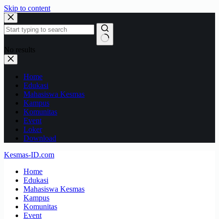
Skip to content
No results
Home
Edukasi
Mahasiswa Kesmas
Kampus
Komunitas
Event
Loker
Download
Kesmas-ID.com
Home
Edukasi
Mahasiswa Kesmas
Kampus
Komunitas
Event