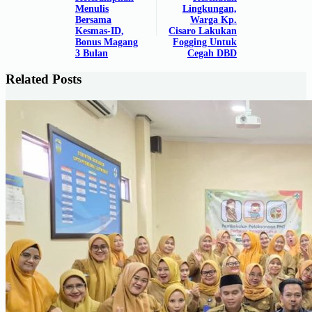
Menulis
Lingkungan,
Bersama
Warga Kp.
Kesmas-ID,
Cisaro Lakukan
Bonus Magang
Fogging Untuk
3 Bulan
Cegah DBD
Related Posts