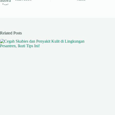
pp
m
Related Posts