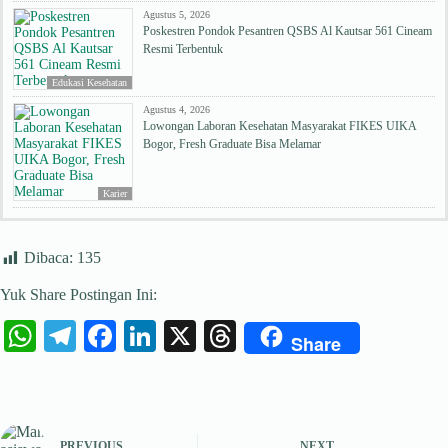
Agustus 5, 2026
Poskestren Pondok Pesantren QSBS Al Kautsar 561 Cineam
Resmi Terbentuk
Edukasi Kesehatan
Agustus 4, 2026
Lowongan Laboran Kesehatan Masyarakat FIKES UIKA
Bogor, Fresh Graduate Bisa Melamar
Karier
Dibaca:
135
Yuk Share Postingan Ini:
W
Te
Fa
Li
X
T
Share
ha
le
ce
nk
hr
ts
gr
bo
ed
ea
A
a
ok
In
ds
PREVIOUS
NEXT