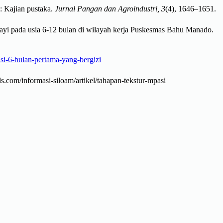
: Kajian pustaka.
Jurnal Pangan dan Agroindustri, 3
(4), 1646–1651.
bayi pada usia 6-12 bulan di wilayah kerja Puskesmas Bahu Manado.
i-6-bulan-pertama-yang-bergizi
s.com/informasi-siloam/artikel/tahapan-tekstur-mpasi