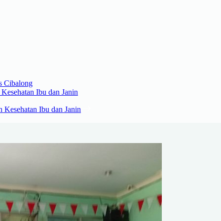
s Cibalong
Kesehatan Ibu dan Janin