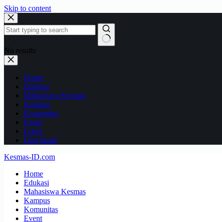
Skip to content
No results
Home
Edukasi
Mahasiswa Kesmas
Kampus
Komunitas
Event
Loker
Download
Kesmas-ID.com
Home
Edukasi
Mahasiswa Kesmas
Kampus
Komunitas
Event