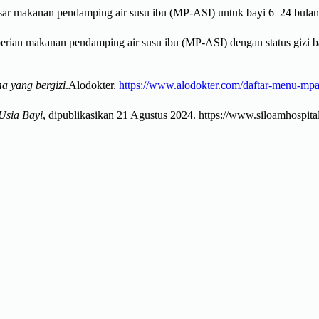
dasar makanan pendamping air susu ibu (MP-ASI) untuk bayi 6–24 bulan
berian makanan pendamping air susu ibu (MP-ASI) dengan status gizi 
a yang bergizi
.Alodokter.
https://www.alodokter.com/daftar-menu-mpas
Usia Bayi
, dipublikasikan 21 Agustus 2024. https://www.siloamhospital