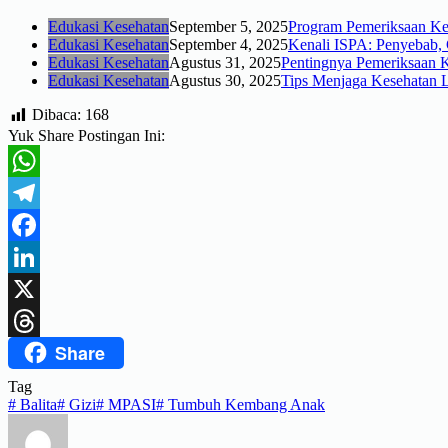
Edukasi Kesehatan
September 5, 2025
Program Pemeriksaan Ke
Edukasi Kesehatan
September 4, 2025
Kenali ISPA: Penyebab, 
Edukasi Kesehatan
Agustus 31, 2025
Pentingnya Pemeriksaan 
Edukasi Kesehatan
Agustus 30, 2025
Tips Menjaga Kesehatan La
Dibaca:
168
Yuk Share Postingan Ini:
WhatsApp
Telegram
Facebook
LinkedIn
X
Share
Threads
Tag
#
Balita
#
Gizi
#
MPASI
#
Tumbuh Kembang Anak