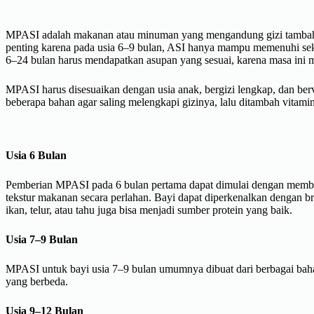
MPASI adalah makanan atau minuman yang mengandung gizi tambahan
penting karena pada usia 6–9 bulan, ASI hanya mampu memenuhi sekit
6–24 bulan harus mendapatkan asupan yang sesuai, karena masa ini m
MPASI harus disesuaikan dengan usia anak, bergizi lengkap, dan ber
beberapa bahan agar saling melengkapi gizinya, lalu ditambah vitamin,
Usia 6 Bulan
Pemberian MPASI pada 6 bulan pertama dapat dimulai dengan membe
tekstur makanan secara perlahan. Bayi dapat diperkenalkan dengan brok
ikan, telur, atau tahu juga bisa menjadi sumber protein yang baik.
Usia 7–9 Bulan
MPASI untuk bayi usia 7–9 bulan umumnya dibuat dari berbagai baha
yang berbeda.
Usia 9–12 Bulan