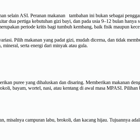
 selain ASI. Peranan makanan tambahan ini bukan sebagai pengganti
ar dua pertiga kebutuhan gizi bayi, dan pada usia 9–12 bulan hanya s
erupakan periode kritis bagi tumbuh kembang, baik fisik maupun kece
variasi. Pilih makanan yang padat gizi, mudah dicerna, dan tidak mem
 mineral, serta energi dari minyak atau gula.
rikan puree yang dihaluskan dan disaring. Memberikan makanan denga
oli, bayam, wortel, nasi, atau kentang di awal masa MPASI. Pilihan buah
n, misalnya campuran labu, brokoli, dan kacang hijau. Tujuannya ada