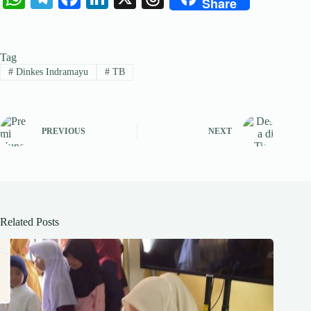
Share
ha
le
ce
nk
hr
ts
gr
bo
ed
ea
Tag
A
a
ok
In
ds
#
Dinkes Indramayu
#
TB
pp
m
PREVIOUS
NEXT
Related Posts