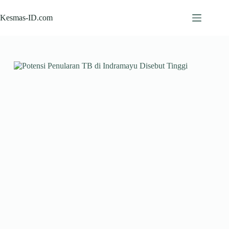
Skip
to
Kesmas-ID.com
content