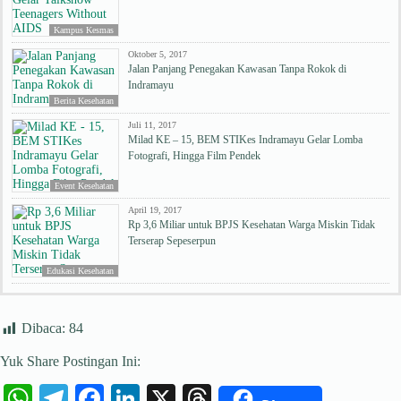
Kampus Kesmas
Oktober 5, 2017
Jalan Panjang Penegakan Kawasan Tanpa Rokok di
Indramayu
Berita Kesehatan
Juli 11, 2017
Milad KE – 15, BEM STIKes Indramayu Gelar Lomba
Fotografi, Hingga Film Pendek
Event Kesehatan
April 19, 2017
Rp 3,6 Miliar untuk BPJS Kesehatan Warga Miskin Tidak
Terserap Sepeserpun
Edukasi Kesehatan
Dibaca:
84
Yuk Share Postingan Ini:
W
Te
Fa
Li
X
T