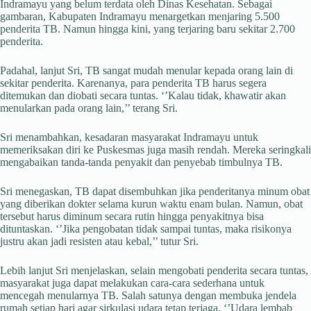
Indramayu yang belum terdata oleh Dinas Kesehatan. Sebagai
gambaran, Kabupaten Indramayu menargetkan menjaring 5.500
penderita TB. Namun hingga kini, yang terjaring baru sekitar 2.700
penderita.
Padahal, lanjut Sri, TB sangat mudah menular kepada orang lain di
sekitar penderita. Karenanya, para penderita TB harus segera
ditemukan dan diobati secara tuntas. ‘’Kalau tidak, khawatir akan
menularkan pada orang lain,’’ terang Sri.
Sri menambahkan, kesadaran masyarakat Indramayu untuk
memeriksakan diri ke Puskesmas juga masih rendah. Mereka seringkali
mengabaikan tanda-tanda penyakit dan penyebab timbulnya TB.
Sri menegaskan, TB dapat disembuhkan jika penderitanya minum obat
yang diberikan dokter selama kurun waktu enam bulan. Namun, obat
tersebut harus diminum secara rutin hingga penyakitnya bisa
dituntaskan. ‘’Jika pengobatan tidak sampai tuntas, maka risikonya
justru akan jadi resisten atau kebal,’’ tutur Sri.
Lebih lanjut Sri menjelaskan, selain mengobati penderita secara tuntas,
masyarakat juga dapat melakukan cara-cara sederhana untuk
mencegah menularnya TB. Salah satunya dengan membuka jendela
rumah setiap hari agar sirkulasi udara tetap terjaga. ‘’Udara lembab