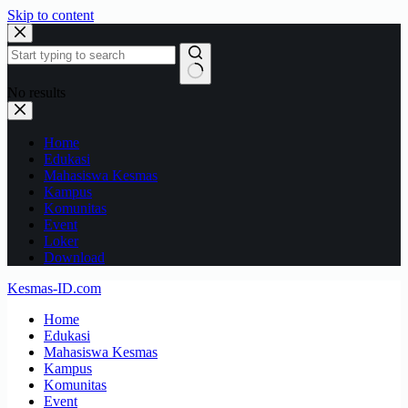
Skip to content
No results
Home
Edukasi
Mahasiswa Kesmas
Kampus
Komunitas
Event
Loker
Download
Kesmas-ID.com
Home
Edukasi
Mahasiswa Kesmas
Kampus
Komunitas
Event