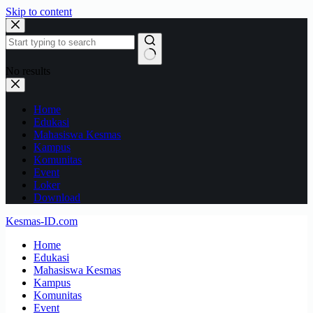
Skip to content
No results
Home
Edukasi
Mahasiswa Kesmas
Kampus
Komunitas
Event
Loker
Download
Kesmas-ID.com
Home
Edukasi
Mahasiswa Kesmas
Kampus
Komunitas
Event