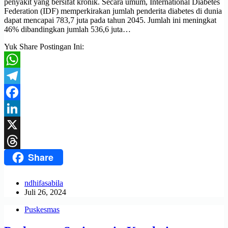
penyakit yang bersifat kronik. Secara umum, International Diabetes
Federation (IDF) memperkirakan jumlah penderita diabetes di dunia
dapat mencapai 783,7 juta pada tahun 2045. Jumlah ini meningkat
46% dibandingkan jumlah 536,6 juta…
Yuk Share Postingan Ini:
WhatsApp
Telegram
Facebook
LinkedIn
X
Share
Threads
ndhifasabila
Juli 26, 2024
Puskesmas