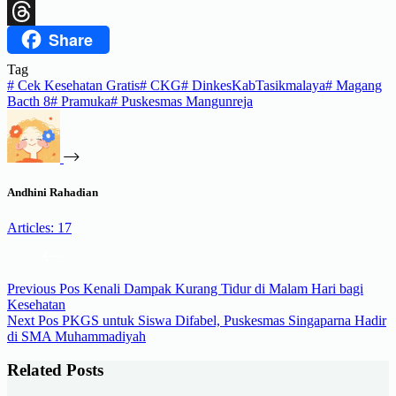
X
Share
Threads
Tag
#
Cek Kesehatan Gratis
#
CKG
#
DinkesKabTasikmalaya
#
Magang
Bacth 8
#
Pramuka
#
Puskesmas Mangunreja
Andhini Rahadian
Articles: 17
Previous
Pos
Kenali Dampak Kurang Tidur di Malam Hari bagi
Kesehatan
Next
Pos
PKGS untuk Siswa Difabel, Puskesmas Singaparna Hadir
di SMA Muhammadiyah
Related Posts