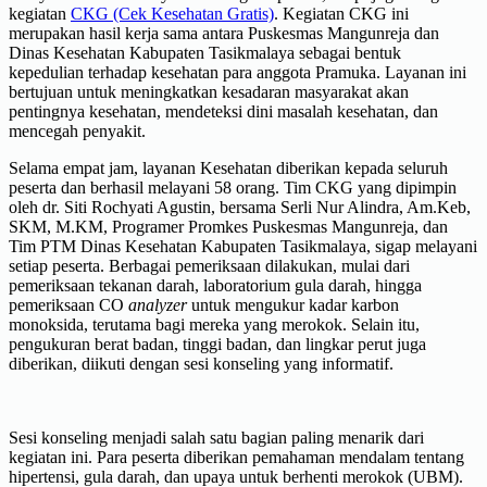
kegiatan
CKG (Cek Kesehatan Gratis)
. Kegiatan CKG ini
merupakan hasil kerja sama antara Puskesmas Mangunreja dan
Dinas Kesehatan Kabupaten Tasikmalaya sebagai bentuk
kepedulian terhadap kesehatan para anggota Pramuka. Layanan ini
bertujuan untuk meningkatkan kesadaran masyarakat akan
pentingnya kesehatan, mendeteksi dini masalah kesehatan, dan
mencegah penyakit.
Selama empat jam, layanan Kesehatan diberikan kepada seluruh
peserta dan berhasil melayani 58 orang. Tim CKG yang dipimpin
oleh dr. Siti Rochyati Agustin, bersama Serli Nur Alindra, Am.Keb,
SKM, M.KM, Programer Promkes Puskesmas Mangunreja, dan
Tim PTM Dinas Kesehatan Kabupaten Tasikmalaya, sigap melayani
setiap peserta. Berbagai pemeriksaan dilakukan, mulai dari
pemeriksaan tekanan darah, laboratorium gula darah, hingga
pemeriksaan CO
analyzer
untuk mengukur kadar karbon
monoksida, terutama bagi mereka yang merokok. Selain itu,
pengukuran berat badan, tinggi badan, dan lingkar perut juga
diberikan, diikuti dengan sesi konseling yang informatif.
Sesi konseling menjadi salah satu bagian paling menarik dari
kegiatan ini. Para peserta diberikan pemahaman mendalam tentang
hipertensi, gula darah, dan upaya untuk berhenti merokok (UBM).