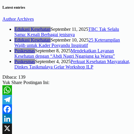
Latest entries
Author Archives
Edukasi Kesehatan
September 11, 2025
TBC Tak Selalu
Sama: Kenali Berbagai jenisnya
Edukasi Kesehatan
September 10, 2025
25 Keterampilan
Wajib untuk Kader Posyandu Inspiratif
Puskesmas
September 8, 2025
Mendekatkan Layanan
Kesehatan dengan “Abdi Nagri Nganjang ka Warga”
Puskesmas
September 4, 2025
Perkuat Kesehatan Masyarakat,
Dinkes Tasikmalaya Gelar Workshop ILP
Dibaca:
139
Yuk Share Postingan Ini:
WhatsApp
Telegram
Facebook
LinkedIn