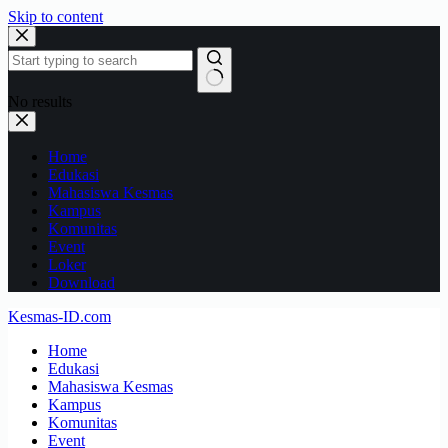
Skip to content
No results
Home
Edukasi
Mahasiswa Kesmas
Kampus
Komunitas
Event
Loker
Download
Kesmas-ID.com
Home
Edukasi
Mahasiswa Kesmas
Kampus
Komunitas
Event