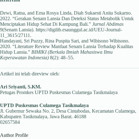
Dewi, Ratna, and Erna Rosya Linda, Diah Sukaesti Anita Sukarno.
2022. “Gerakan Senam Lansia Dan Deteksi Status Metabolik Untuk
Menciptakan Hidup Sehat Di Kampung Bali.”
Jurnal Abdimas
9(Senam Lansia). https://digilib.esaunggul.ac.id/UEU-Journal-
11_3615/27111.
Handayani, Sri Puzzy, Rina Puspita Sari, and Wibisono Wibisono.
2020. “Literature Review Manfaat Senam Lansia Terhadap Kualitas
Hidup Lansia.”
BIMIKI (Berkala Ilmiah Mahasiswa Ilmu
Keperawatan Indonesia)
8(2): 48–55.
Artikel ini telah direview oleh:
Ari Sriyanti, S.KM.
Petugas Promkes UPTD Puskesmas Culamega Tasikmalaya
UPTD Puskesmas Culamega Tasikmalaya
Jl. Gubernur Sewaka No. 2, Desa Cintabodas, Kecamatan Culamega,
Kabupaten Tasikmalaya, Jawa Barat. 46188
02657584
Author Profile