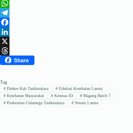
W
h
T
a
e
F
t
l
a
L
s
e
c
i
X
Share
A
g
e
n
T
p
r
b
k
h
p
a
o
e
r
Tag
m
o
d
e
#
Dinkes Kab Tasikmalaya
#
Edukasi Kesehatan Lansia
#
Kesehatan Masyarakat
#
Kesmas-ID
#
Magang Batch 7
k
I
a
#
Puskesmas Culamega Tasikmalaya
#
Senam Lansia
n
d
s