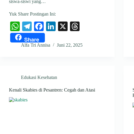
siswa-siswi yang…
Yuk Share Postingan Ini:
W
Te
Fa
Li
X
T
ha
le
ce
nk
hr
Share
ts
gr
bo
ed
ea
Alfa Tri Annisa
Juni 22, 2025
A
a
ok
In
ds
pp
m
Edukasi Kesehatan
Kenali Skabies di Pesantren: Cegah dan Atasi