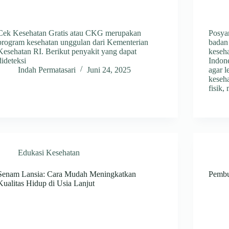
Cek Kesehatan Gratis atau CKG merupakan
Posya
program kesehatan unggulan dari Kementerian
badan 
Kesehatan RI. Berikut penyakit yang dapat
keseh
dideteksi
Indone
Indah Permatasari
Juni 24, 2025
agar 
keseha
fisik,
Edukasi Kesehatan
Senam Lansia: Cara Mudah Meningkatkan
Pembu
Kualitas Hidup di Usia Lanjut