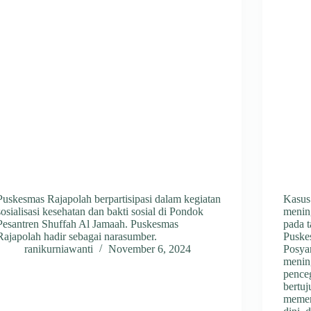
Puskesmas Rajapolah berpartisipasi dalam kegiatan
Kasus
sosialisasi kesehatan dan bakti sosial di Pondok
menin
Pesantren Shuffah Al Jamaah. Puskesmas
pada 
Rajapolah hadir sebagai narasumber.
Puske
ranikurniawanti
November 6, 2024
Posya
menin
pence
bertu
memer