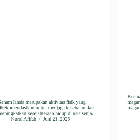
Kesma
Senam lansia merupakan aktivitas fisik yang
magang
direkomendasikan untuk menjaga kesehatan dan
magan
meningkatkan kesejahteraan hidup di usia senja.
Nurul Afifah
Juni 21, 2025