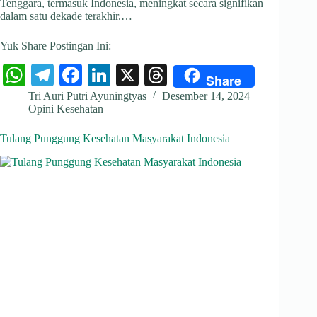
Tenggara, termasuk Indonesia, meningkat secara signifikan
dalam satu dekade terakhir.…
Yuk Share Postingan Ini:
W
Te
Fa
Li
X
T
Share
ha
le
ce
nk
hr
Tri Auri Putri Ayuningtyas
Desember 14, 2024
Opini Kesehatan
ts
gr
bo
ed
ea
A
a
ok
In
ds
Tulang Punggung Kesehatan Masyarakat Indonesia
pp
m