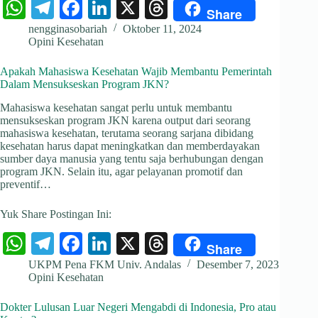
W
Te
Fa
Li
X
T
Share
ha
le
ce
nk
hr
nengginasobariah
Oktober 11, 2024
Opini Kesehatan
ts
gr
bo
ed
ea
A
a
ok
In
ds
Apakah Mahasiswa Kesehatan Wajib Membantu Pemerintah
Dalam Mensukseskan Program JKN?
pp
m
Mahasiswa kesehatan sangat perlu untuk membantu
mensukseskan program JKN karena output dari seorang
mahasiswa kesehatan, terutama seorang sarjana dibidang
kesehatan harus dapat meningkatkan dan memberdayakan
sumber daya manusia yang tentu saja berhubungan dengan
program JKN. Selain itu, agar pelayanan promotif dan
preventif…
Yuk Share Postingan Ini:
W
Te
Fa
Li
X
T
Share
ha
le
ce
nk
hr
UKPM Pena FKM Univ. Andalas
Desember 7, 2023
Opini Kesehatan
ts
gr
bo
ed
ea
A
a
ok
In
ds
Dokter Lulusan Luar Negeri Mengabdi di Indonesia, Pro atau