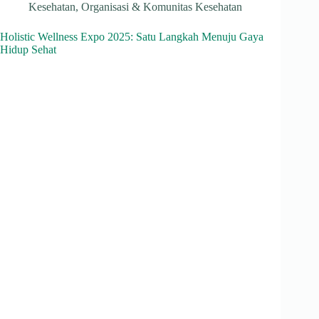
ts
gr
bo
ed
ea
Kesehatan
,
Organisasi & Komunitas Kesehatan
A
a
ok
In
ds
Holistic Wellness Expo 2025: Satu Langkah Menuju Gaya
pp
m
Hidup Sehat