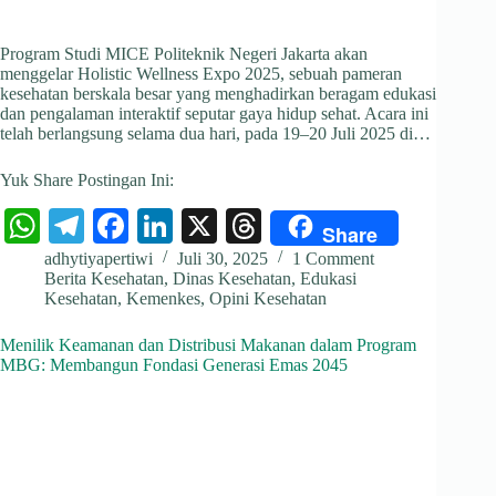
Program Studi MICE Politeknik Negeri Jakarta akan
menggelar Holistic Wellness Expo 2025, sebuah pameran
kesehatan berskala besar yang menghadirkan beragam edukasi
dan pengalaman interaktif seputar gaya hidup sehat. Acara ini
telah berlangsung selama dua hari, pada 19–20 Juli 2025 di…
Yuk Share Postingan Ini:
W
Te
Fa
Li
X
T
Share
ha
le
ce
nk
hr
adhytiyapertiwi
Juli 30, 2025
1 Comment
Berita Kesehatan
,
Dinas Kesehatan
,
Edukasi
ts
gr
bo
ed
ea
Kesehatan
,
Kemenkes
,
Opini Kesehatan
A
a
ok
In
ds
Menilik Keamanan dan Distribusi Makanan dalam Program
pp
m
MBG: Membangun Fondasi Generasi Emas 2045