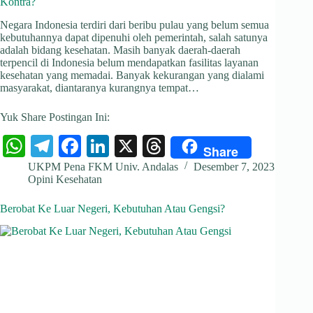
Kontra?
pp
m
Negara Indonesia terdiri dari beribu pulau yang belum semua
kebutuhannya dapat dipenuhi oleh pemerintah, salah satunya
adalah bidang kesehatan. Masih banyak daerah-daerah
terpencil di Indonesia belum mendapatkan fasilitas layanan
kesehatan yang memadai. Banyak kekurangan yang dialami
masyarakat, diantaranya kurangnya tempat…
Yuk Share Postingan Ini:
W
Te
Fa
Li
X
T
Share
ha
le
ce
nk
hr
UKPM Pena FKM Univ. Andalas
Desember 7, 2023
Opini Kesehatan
ts
gr
bo
ed
ea
A
a
ok
In
ds
Berobat Ke Luar Negeri, Kebutuhan Atau Gengsi?
pp
m