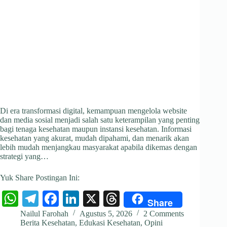
Di era transformasi digital, kemampuan mengelola website
dan media sosial menjadi salah satu keterampilan yang penting
bagi tenaga kesehatan maupun instansi kesehatan. Informasi
kesehatan yang akurat, mudah dipahami, dan menarik akan
lebih mudah menjangkau masyarakat apabila dikemas dengan
strategi yang…
Yuk Share Postingan Ini:
W
Te
Fa
Li
X
T
Share
ha
le
ce
nk
hr
Nailul Farohah
Agustus 5, 2026
2 Comments
Berita Kesehatan
,
Edukasi Kesehatan
,
Opini