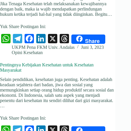
Jika Tenaga Kesehatan telah melaksanakan kewajibannya
dengan baik, maka ia wajib mendapatkan perlindungan
hukum ketika terjadi hal-hal yang tidak diinginkan. Begitu…
Yuk Share Postingan Ini:
W
Te
Fa
Li
X
T
Share
ha
le
ce
nk
hr
UKPM Pena FKM Univ. Andalas
Juni 3, 2023
Opini Kesehatan
ts
gr
bo
ed
ea
A
a
ok
In
ds
Pentingnya Kebijakan Kesehatan untuk Kesehatan
Masyarakat
pp
m
Selain pendidikan, kesehatan juga penting. Kesehatan adalah
keadaan sejahtera dari badan, jiwa dan sosial yang
memungkinkan setiap orang hidup produktif secara sosial dan
ekonomi. Di Indonesia, salah satu aspek yang menjadi
penentu dari kesehatan itu sendiri dilihat dari gizi masyarakat.
…
Yuk Share Postingan Ini:
W
Te
Fa
Li
X
T