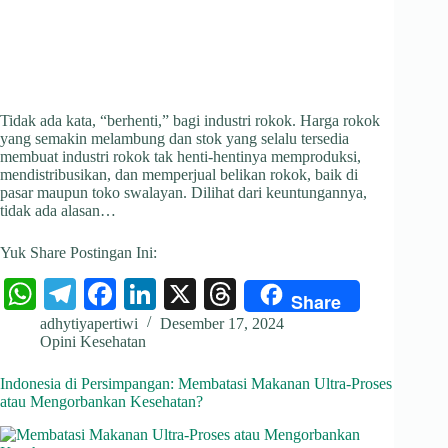
Tidak ada kata, “berhenti,” bagi industri rokok. Harga rokok
yang semakin melambung dan stok yang selalu tersedia
membuat industri rokok tak henti-hentinya memproduksi,
mendistribusikan, dan memperjual belikan rokok, baik di
pasar maupun toko swalayan. Dilihat dari keuntungannya,
tidak ada alasan…
Yuk Share Postingan Ini:
W
Te
Fa
Li
X
T
Share
ha
le
ce
nk
hr
adhytiyapertiwi
Desember 17, 2024
Opini Kesehatan
ts
gr
bo
ed
ea
A
a
ok
In
ds
Indonesia di Persimpangan: Membatasi Makanan Ultra-Proses
atau Mengorbankan Kesehatan?
pp
m