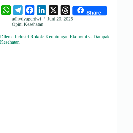
W
Te
Fa
Li
X
T
Share
ha
le
ce
nk
hr
adhytiyapertiwi
Juni 20, 2025
Opini Kesehatan
ts
gr
bo
ed
ea
A
a
ok
In
ds
Dilema Industri Rokok: Keuntungan Ekonomi vs Dampak
Kesehatan
pp
m